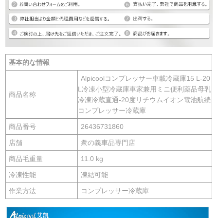
基本的な情報
Alpicoolコンプレッサー車載冷蔵庫15 L-20
L冷凍小型冷蔵庫車家兼用ミニ便利薬品母乳
商品名称
冷凍冷蔵直通-20度リチウムイオン電池航続
コンプレッサー冷蔵庫
商品番号
26436731860
店舗
衆の義車品専門店
商品毛重量
11.0 kg
冷凍性能
凍結可能
作業方法
コンプレッサー冷蔵庫