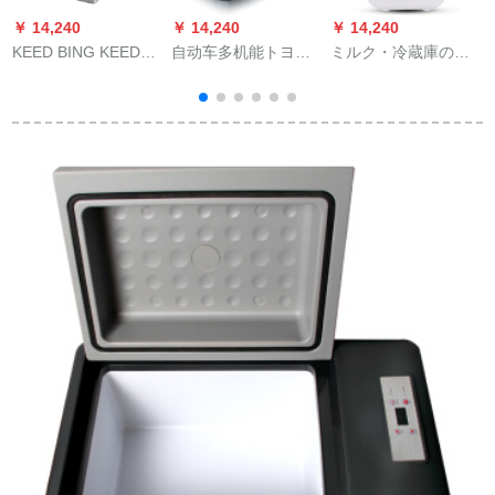
￥ 14,240
￥ 14,240
￥ 14,240
￥
KEED BING KEED
自动车多机能トヨ
ミルク・冷蔵庫の小
KOプロレッサー車載
タ・セルシオ车冷蔵
さい冷蔵庫のミニ化
冷蔵庫冷凍屋外旅行
库家庭用ミニ冷蔵库
粧品のスキケア・冷
冷凍トーラミニ冷蔵
冷暖房器具小型冷蔵
蔵庫の寮は専門用の
7
保温箱32 Lコープ冷
库家庭用実用自动车
乳製品の保冷のマス
凍車家兼用
用品26リットファミ
スクの箱の迷mini赤
リー用车両用モデル
ちゃんの乳の冷蔵庫
を兼用しています。
の4 L白い車を保管し
て車の電源の糸を使
用します。