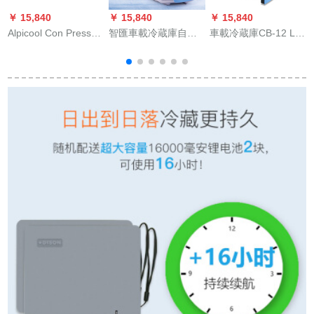
￥ 15,840
￥ 15,840
￥ 15,840
￥
Alpicool Con Press車
智匯車載冷蔵庫自動
車載冷蔵庫CB-12 Lリ
K
載冷蔵庫車家兼用自
車車載便利式ミニ冷
ット移動半導体冷暖
動車12 V 24 V冷凍寮
蔵庫4 L 7.5 L 10 L冷
房室ボックスデジタ
ミニ冷蔵庫B 15両用
蔵庫家車両用冷蔵庫
ル表示車家兼用冷蔵
APP Li電池航続LGコ
冷凍庫保冷庫保温箱
箱12 Lデジタル表示
赤
ープサービス
【4 L】青白
版雅灰色(車家兼用)