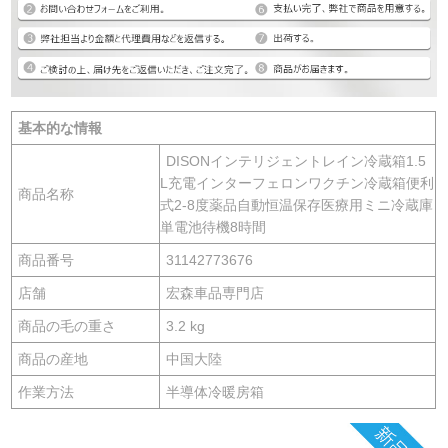
基本的な情報
DISONインテリジェントレイン冷蔵箱1.5
L充電インターフェロンワクチン冷蔵箱便利
商品名称
式2-8度薬品自動恒温保存医療用ミニ冷蔵庫
単電池待機8時間
商品番号
31142773676
店舗
宏森車品専門店
商品の毛の重さ
3.2 kg
商品の産地
中国大陸
作業方法
半導体冷暖房箱