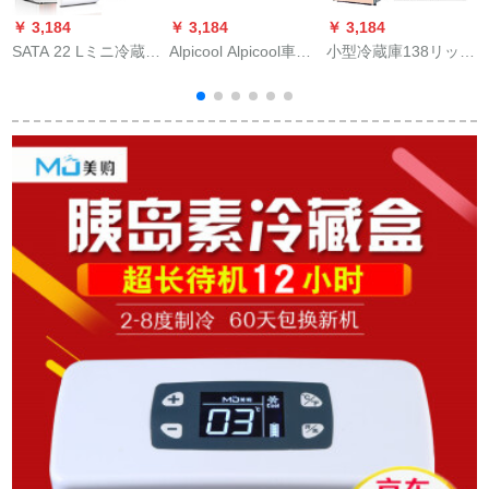
￥ 3,184
￥ 3,184
￥ 3,184
￥
SATA 22 Lミニ冷蔵庫
Alpicool Alpicool車載
小型冷蔵庫138リット
車載冷蔵化粧品マル
冷蔵庫コーディネー
の小型ミニシル3ドア
ク母乳冷蔵箱学生寮
ター冷凍車家兼用冷
の家庭用寮冷凍車用
家庭用22 Lパンハウ
凍ミニ冷蔵庫30 L便
冷蔵庫静音両門118リ
スハウス
利レバケス-20 L両用
ットBシルバー-6年間
+APP+内蔵Li+LGコー
保証
プサービス