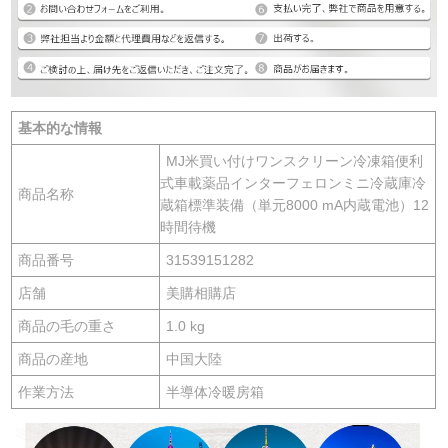
基本的な情報
MJ米買い付けワンスクリーン冷凍箱便利
式車載薬品インターフェロンミニ冷蔵庫冷
商品名称
蔵箱標準装備（単元8000 mA内蔵電池）12
時間待機
商品番号
31539151282
店舗
美購相購店
商品の毛の重さ
1.0 kg
商品の産地
中国大陸
作業方法
半導体冷暖房箱