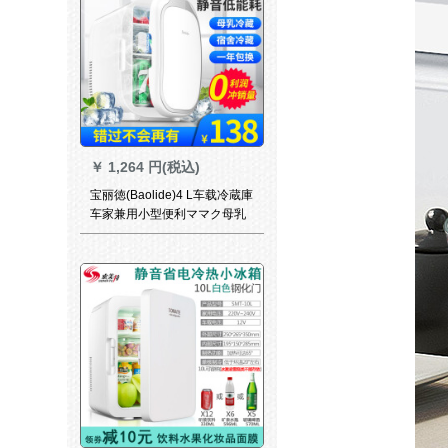
￥
1,264 円(税込)
宝丽徳(Baolide)4 L车载冷蔵庫
车家兼用小型便利ママク母乳
化粧品小冷蔵庫ミニ学生寮6リ
トル真っ白【车家兼用】