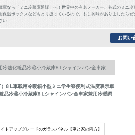
蔵庫なら「ミニ冷蔵庫通販」へ！世界中の有名メーカー、各式のミニ冷
用保温ボックスなどもとり扱っているので、もし興味がありましたらぜ
さい
お問い
兼用冷熱化粧品冷蔵小冷蔵庫8 Lシャインパン金車家兼
ST）8 L車載用冷暖箱小型ミニ学生寮便利式温度表示車
粧品冷蔵小冷蔵庫8 Lシャインパン金車家兼用冷暖調
ホワイトアップグレードのガラスパネル【車と家の両方】