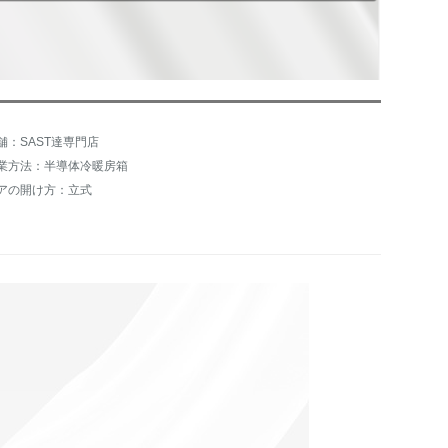
舗：SAST達専門店
業方法：半導体冷暖房箱
アの開け方：立式