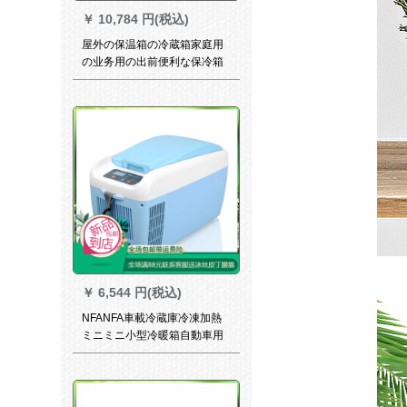
￥
10,784 円(税込)
屋外の保温箱の冷蔵箱家庭用
の业务用の出前便利な保冷箱
の钓り用の车载冷蔵库のサズ
号のアイスバケツA 38 Lは车
轮付の青い色をして10アイス
パクを送ります。
￥
6,544 円(税込)
NFANFA車載冷蔵庫冷凍加熱
ミニミニ小型冷暖箱自動車用
便利冷蔵庫12 V 8 Lダンベル
数顕-車用