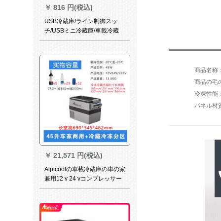
￥
816 円(税込)
USB冷蔵庫/ライン制御スッ
チ/USBミニ冷蔵庫/車載冷蔵
庫/冷凍暖房/2用/大型冷蔵をよ
く見て買います。
商品の毛の
冷凍性能
パネル材
￥
21,571 円(税込)
Alpicoolの車載冷蔵庫の車の家
兼用12 v 24 vコンプレッサー
冷凍小型ミニ冷凍寮の冷凍45
リット車の家兼用冷蔵パーテ
ィション