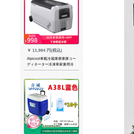
￥
11,984 円(税込)
Alpicool車載冷蔵庫庫庫庫コー
ディネーター冷凍車家兼用冷
蔵冷凍12 V 24 V屋外便利レバ
旅行小氷庫T 36リトルカー兼
用+APP+ダブルウィンター