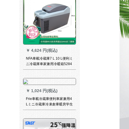
￥
4,624 円(税込)
NFA車載冷蔵庫7 L 10 L便利ミ
ニ冷蔵庫車家兼用冷暖箱5284
他色車家兼用タピプ
￥
1,024 円(税込)
Frie車載冷蔵庫便利車家兼用4
Lミニ冷蔵庫冷凍倉庫暖房学生
寮旅行屋外冷暖房室4 L青車用
（氷嚢送り）専用