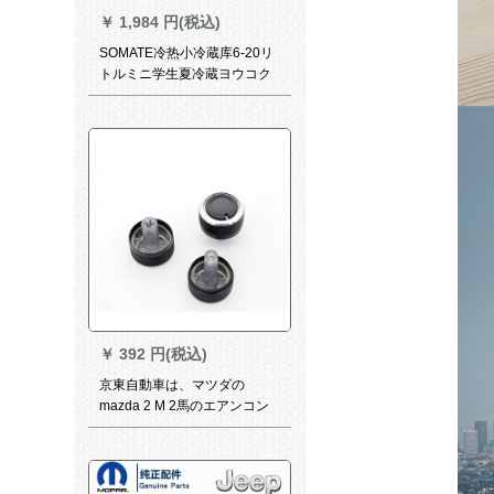
￥
1,984 円(税込)
SOMATE冷热小冷蔵库6-20リ
トルミニ学生夏冷蔵ヨウコク
ドリンクワイレンビ化粧品母
乳肉料理冷冻车家庭用保温箱
10リトル白ガラストール核
￥
392 円(税込)
京東自動車は、マツダの
mazda 2 M 2馬のエアンコン
のつけますに適しています。
アルミア合金のエアンコンを
改造して、アンブランドの店
をオープンします。