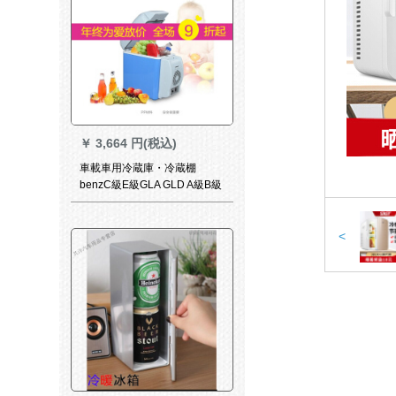
￥
3,664 円(税込)
車載車用冷蔵庫・冷蔵棚
benzC級E級GLA GLD A級B級
自動車車載冷蔵庫両用12小型
ハウス冷房蔵保温電気220 Vと
12 V【自家用車両用】7.5 L
<