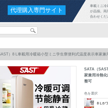
車載ミニ冷
代理購入専門サイト
が品揃。両
合わせくだ
（SAST）8 L車載用冷暖箱小型ミニ学生寮便利式温度表示車家
可
SATA（SA
家兼用冷熱化
整可
色を選択
8 L