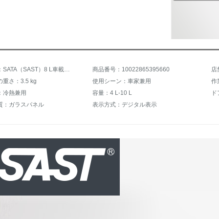
商品名称：SATA（SAST）8 L車載用冷暖箱小型ミニ学生寮便利式温度表示車家兼用冷熱化粧品冷蔵小冷蔵庫8 Lシャンパン金車家兼用冷暖調整可
商品番号：10022865395660
店
重さ：3.5 kg
使用シーン：車家兼用
作
：冷熱兼用
容量：4 L-10 L
ド
質：ガラスパネル
表示方式：デジタル表示