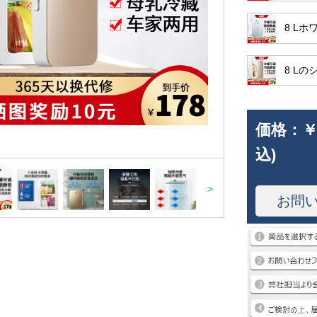
8 L
8 L
価格：
￥
込)
>
お問