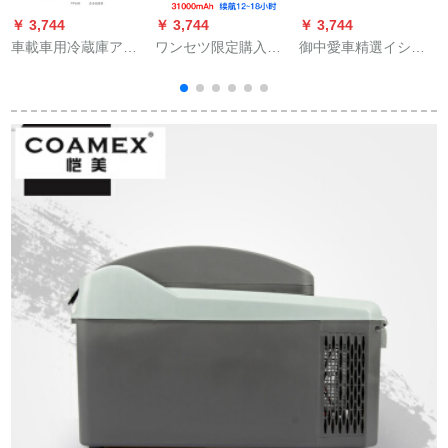
￥ 3,744
￥ 3,744
￥ 3,744
￥
車載車用冷蔵庫アイ
ワンセツ限定購入し
御中愛車精選イシュ
リスボックス60 L S
たのですが、ワンス
ー冷蔵箱便利医療用
90 XC 60 V 90自動車
クリーン冷凍ボック
恒温箱車載ミニ冷蔵
冷蔵庫両用12小型ハ
スの便利なスマイト
庫薬品アイリスボッ
ウス冷凍倉庫220 Vと
車載用の恒温ミニベ
クス冷両用スーパー
12 V【自家用車両
ルト充電冷凍薬ミニ
ドライコートコート
用】7.5 L
冷蔵庫セト7つのロマ
コートコートコート
充電バッテリーをセ
コート（2パック8氷
ットしています。
袋2青氷袋2青氷）