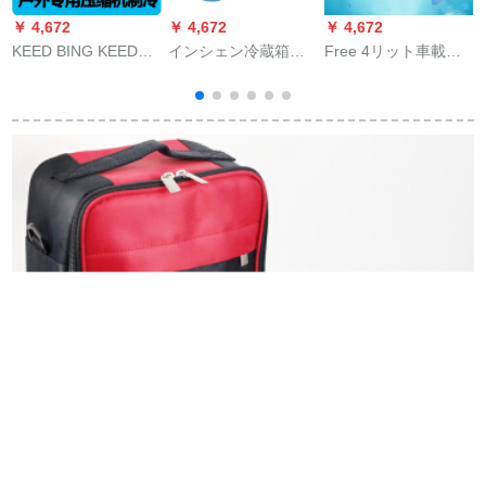
￥ 4,672
￥ 4,672
￥ 4,672
￥
KEED BING KEED車
インシェン冷蔵箱便
Free 4リット車載冷
A
載冷蔵庫冷凍屋外旅
利イシュー弁当当箱
蔵庫ミニ冷暖房小冷
行冷凍トーラク12/24
外装保温ベーキング
蔵庫4 L車家兼用小型
1
vミニ冷蔵庫冷蔵庫凍
アイスパンSサズ紺色
寮家庭用冷蔵庫4リッ
結肉冷蔵庫25リット
+4氷条
トカート用
圧縮機用