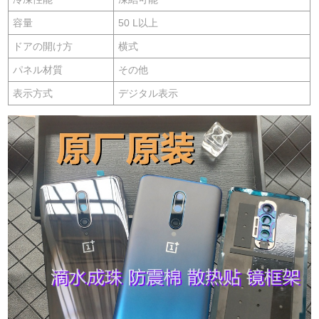
容量
50 L以上
ドアの開け方
横式
パネル材質
その他
表示方式
デジタル表示