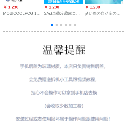
￥ 1,230
￥ 1,230
￥ 1,230
￥
MOBICOOLPCG 15
SAst車載冷蔵庫コー
贤い鸟の自动车の冷
A
B車載冷蔵庫圧缩機冷
ニングセット冷凍車
蔵库の4リットの车载
凍
蔵冷凍ミニ家庭用冷
家兼用12 V/24 V冷凍
の冷蔵库の4 Lミニの
蔵庫庫庫家兼用小冷
小型冷蔵庫BD/BC-45
冷暖の小さい冷蔵の
機
蔵庫MCG 15 B
車家兼用
车の家は小型の寮の
家庭用冷蔵の加热箱
+
の4リットの白い车の
家庭用冷蔵库を兼用
します。