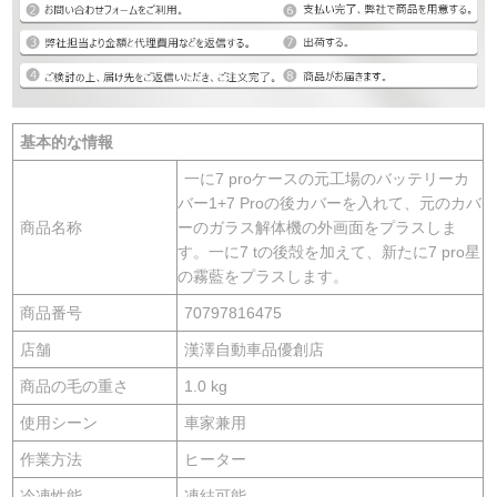
基本的な情報
一に7 proケースの元工場のバッテリーカ
バー1+7 Proの後カバーを入れて、元のカバ
商品名称
ーのガラス解体機の外画面をプラスしま
す。一に7 tの後殻を加えて、新たに7 pro星
の霧藍をプラスします。
商品番号
70797816475
店舗
漢澤自動車品優創店
商品の毛の重さ
1.0 kg
使用シーン
車家兼用
作業方法
ヒーター
冷凍性能
凍結可能