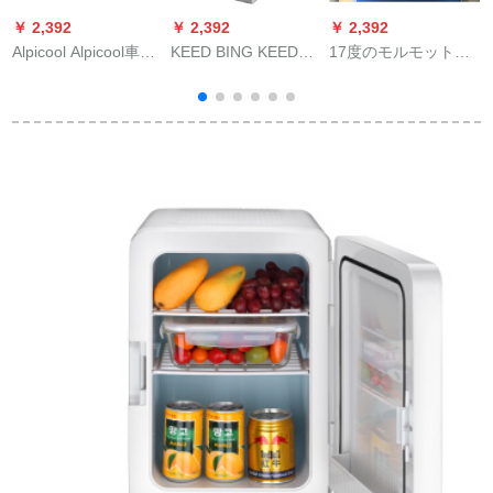
￥ 2,392
￥ 2,392
￥ 2,392
￥
Alpicool Alpicool車載
KEED BING KEED
17度のモルモット恒
F
冷蔵庫20リットの車
KOプロレッサー車載
温箱牧畜豚恒温箱小
を兼用しています。
冷蔵庫冷凍屋外旅行
型家庭用冷蔵庫豚精
リチウイオン電池を
冷凍トーラミニ冷蔵
ウサギエキス牧畜恒
兼用しています。冷
保温箱32 Lコープ冷
温箱12 L純車用12
蔵室のミニ冷蔵库15
凍車家兼用
V（品切レ）
Lの纯车用＋圧缩机で
冷冻します。