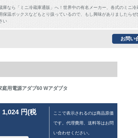
蔵庫なら「ミニ冷蔵庫通販」へ！世界中の有名メーカー、各式のミニ冷
用保温ボックスなどもとり扱っているので、もし興味がありましたらぜ
さい
お問い
0 W家庭用電源アダプ60 Wアダプタ
 1,024 円(税
ここで表示されるのは商品原価
です。代理費用、送料等はお問
い合わせください。