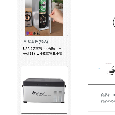
￥
816 円(税込)
USB冷蔵庫/ライン制御スッ
チ/USBミニ冷蔵庫/車載冷蔵
庫/冷凍暖房/2用/大型冷蔵をよ
く見て買います。
<
商品の毛の重