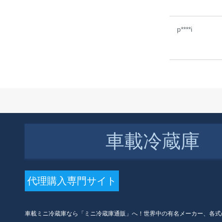
L)
p****i
￥
7,265 円(税込)
ドイツ22 L冷凍車のミニ冷蔵
庫と小型家庭用寝室の車の家
兼用学生のシグルドア式コー
クスス
車載冷蔵庫
代理購入専門サイト
車載ミニ冷蔵庫なら「ミニ冷蔵庫通販」へ！世界中の有名メーカー、各式