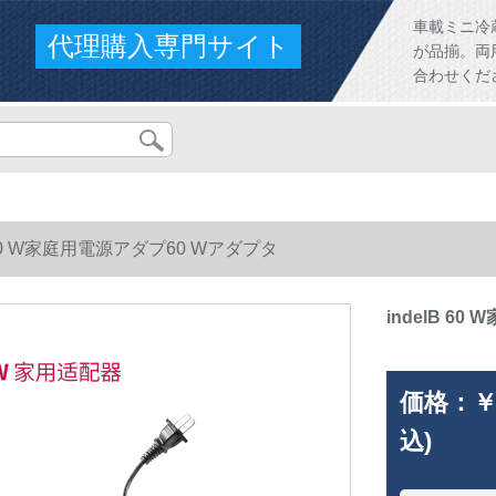
車載ミニ冷
代理購入専門サイト
が品揃。両
合わせくだ
B 60 W家庭用電源アダプ60 Wアダプタ
indelB 6
価格：
￥
込)