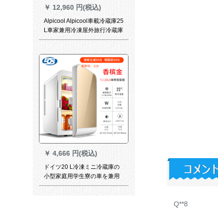
￥
12,960 円(税込)
Alpicool Alpicool車載冷蔵庫25
L車家兼用冷凍屋外旅行冷蔵庫
12 V 24 Vコープレス冷凍寮ミ
ニ25リット車家兼用コープ冷
凍機
￥
4,666 円(税込)
ドイツ20 L冷凍ミニ冷蔵庫の
小型家庭用学生寮の車を兼用
して部屋を借りることとを制
限します。自动车用の小型冷
Q**8
蔵库の经典です。シングコー
アシグマの知能版(シャンパ20