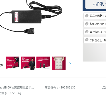
お問
>
商品名：indelB 60 W家庭用電源アダプタ60 Wアダプタ
商品番号：4306982136
店
さ：0.515 kg