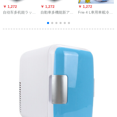
￥ 1,272
￥ 1,272
￥ 1,272
￥
自动车多机能ラッド
自動車多機能新アウ
Frie 4 L車用車載冷蔵
バーは、神の运転と
ディA 8 L Q 3 A 4 A
庫ミニ冷蔵庫車家兼
冷蔵库の冷蔵车を兼
6 l A 5 A 7車載冷蔵車
用冷蔵庫12 V自動車
用しているところを
用12 Vミニ冷蔵車用
用冷蔵箱学生ピンク4
暖
発见しました。
冷凍車26リット車用
L車家兼用白4 L車用
1
12-24 V