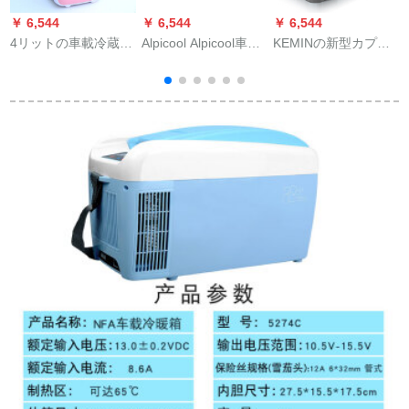
￥ 6,544
￥ 6,544
￥ 6,544
￥
4リットの車載冷蔵庫
Alpicool Alpicool車載
KEMINの新型カプレ
宝
ミニ冷暖房小冷蔵庫4
冷蔵庫25 L車家兼用
ーゼ車載冷蔵庫冷凍
L車家庭用小型寮の家
冷凍屋外旅行冷蔵庫
ミニ家庭用車家兼用
庭用冷蔵庫の快速冷
12 V 24 Vコープレス
冷蔵12 V-24 Vフレイ
凍4 L車の家庭用ピン
冷凍寮ミニ
ズ可能学生寮母乳便
ク兼用
利ミニカー18 L車用
12 V-24 V