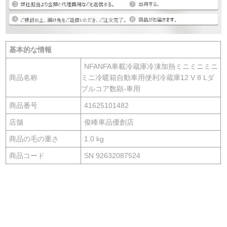
基本的な情報
NFANFA車載冷蔵庫冷凍加熱ミニミニミニ
商品名称
ミニ冷暖箱自動車用便利冷蔵庫12 V 8 Lダ
ブルコア数顕-車用
商品番号
41625101482
店舗
俊峰車品優創店
商品の毛の重さ
1.0 kg
商品コード
SN 92632087524