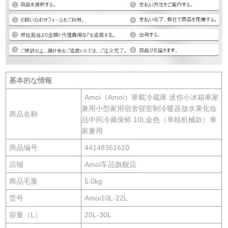
基本的な情報
Amoi（Amoi）車載冷蔵庫 迷你小冰箱車家
兼用小型家用宿舍寝室制冷暖器放水果化妆
商品名称
品中药冷藏保鲜 10L金色（单核机械款）車
家兼用
商品编号
44148361610
店铺
Amoi车品旗舰店
商品毛重
5.0kg
货号
Amoi10L-22L
容量（L）
20L-30L