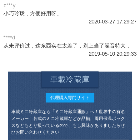
z***y
小巧玲珑，方便好用呀。
2020-03-27 17:29:27
****d
从未评价过，这东西实在太差了，别上当了噪音特大，
2019-05-10 20:29:33
車載冷蔵庫
代理購入専門サイト
車載ミニ冷蔵庫なら「ミニ冷蔵庫通販」へ！世界中の有名
メーカー、各式のミニ冷蔵庫などが品揃。両用保温ボック
スなどもとり扱っているので、もし興味がありましたらぜ
ひお問い合わせください