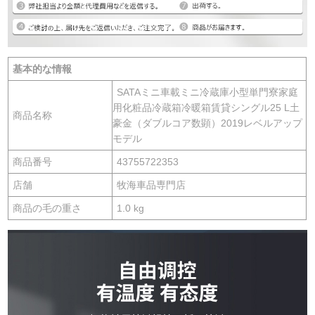
基本的な情報
SATAミニ車載ミニ冷蔵庫小型単門寮家庭
用化粧品冷蔵箱冷暖箱賃貸シングル25 L土
商品名称
豪金（ダブルコア数顕）2019レベルアップ
モデル
商品番号
43755722353
店舗
牧海車品専門店
商品の毛の重さ
1.0 kg