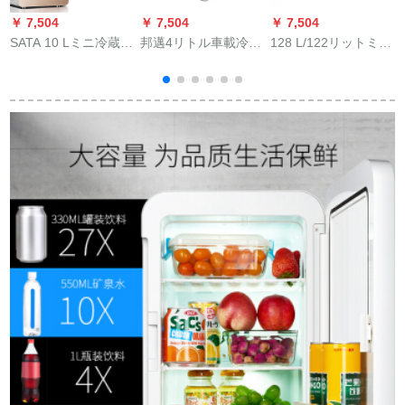
￥ 7,504
￥ 7,504
￥ 7,504
￥
SATA 10 Lミニ冷蔵庫
邦邁4リトル車載冷蔵
128 L/122リットミニ
の車載冷蔵庫家庭用
庫12 Vミニ冷暖小冷
冷蔵庫両家庭寮省エ
学生寮用冷蔵庫用化
蔵庫4 L車家兼用小型
ネ小型車冷蔵庫SATA
粧品小型シゲル20 L
寮家庭用冷蔵庫青4 L
8リット車用保存冷蔵
シングルゴルード
12 V車用
庫