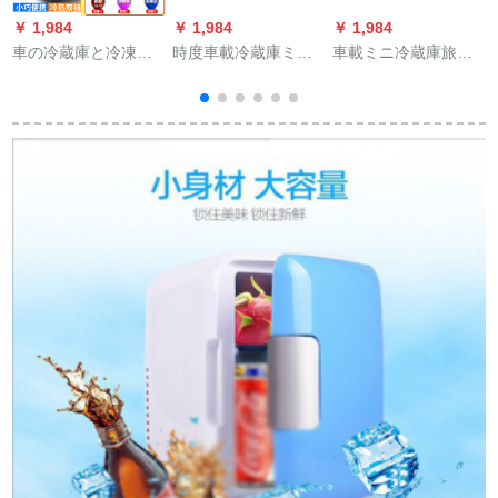
￥ 1,984
￥ 1,984
￥ 1,984
￥
車の冷蔵庫と冷凍ミ
時度車載冷蔵庫ミニ
車載ミニ冷蔵庫旅行
A
ニ冷蔵庫の寮を兼用
便利保温箱車載小型
便利小型冷蔵庫自動
しています。小型冷
冷蔵庫型家庭用シン
車用小型冷蔵庫車家
凍冷暖箱の自動車用
グリア式冷凍小型学
兼用半導体冷暖房室
品24 Vトラックのタ
生寮車家兼用8 L容量
22 L車家兼用冷暖箱
イプを買います。四
保温箱（氷嚢送り）
日向六件セトの携帯
帯スタッドがありま
す。