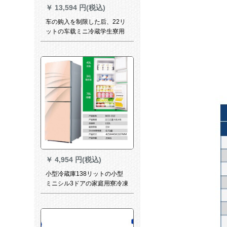
￥
13,594 円(税込)
车の购入を制限した后、22リ
ットの车载ミニ冷蔵学生寮用
家庭用小型冷暖箱冷冻部屋冷
蔵庫シゲルアシバプ
￥
4,954 円(税込)
小型冷蔵庫138リットの小型
ミニシル3ドアの家庭用寮冷凍
車用冷蔵庫静音両門118リッ
トBシルバー-6年間保証