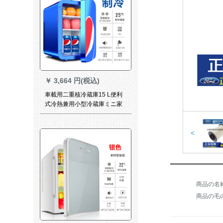
￥
3,664 円(税込)
車載用二重核冷蔵庫15 L便利
式冷熱兼用小型冷蔵庫ミニ家
庭用冷蔵保温箱ダブコア
26.8*32.2*41.2 cm
<
商品の毛の