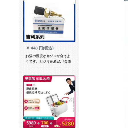
￥
448 円(税込)
お湯の温度がセゾンが合うよ
うです。セジリ帝豪EC 7金鷹
金剛479 QAパンダGX 2イン温
度セセンが元工場の天博で
す。