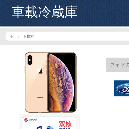
車載冷蔵庫
フォ-ド