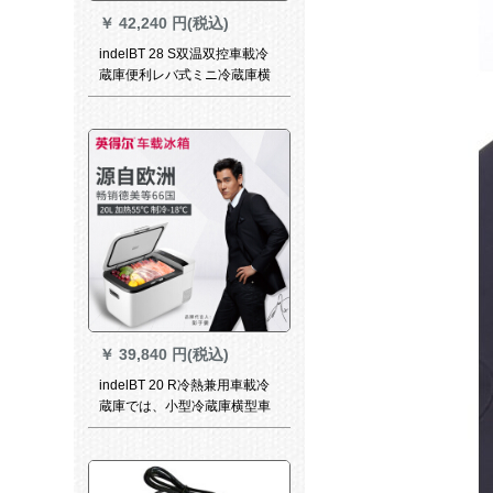
￥
42,240 円(税込)
indelBT 28 S双温双控車載冷
蔵庫便利レバ式ミニ冷蔵庫横
型車家兼用寮小型冷蔵庫圧塑
機冷凍車冷蔵庫小型T 28 S 26
リトル
￥
39,840 円(税込)
indelBT 20 R冷熱兼用車載冷
蔵庫では、小型冷蔵庫横型車
家兼用保温小型冷蔵庫圧塑機
冷凍車冷凍庫小T 20 R冷暖房
室両用20リットが可能です。