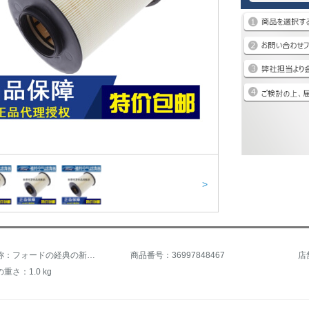
>
商品の名称：フォードの経典の新しいフォックスの福叡斯の翼の虎のリンカーンのエッジの蒙迪欧の空気の濾過器格に適します。
商品番号：36997848467
店
重さ：1.0 kg