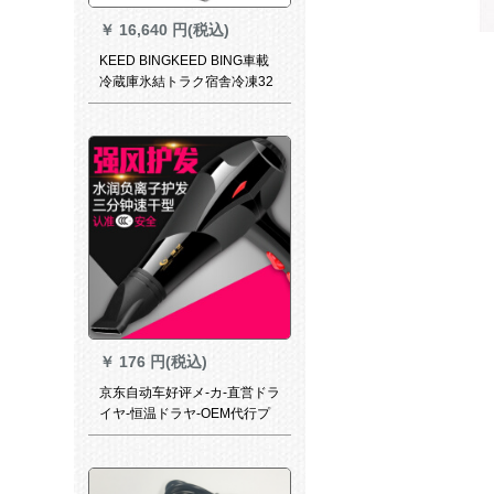
￥
16,640 円(税込)
KEED BINGKEED BING車載
冷蔵庫氷結トラク宿舎冷凍32
リット母乳屋外旅行冷凍リン
42 Lコンピュー車兼用
￥
176 円(税込)
京东自动车好评メ-カ-直営ドラ
イヤ-恒温ドラヤ-OEM代行プ
レゼ-ト电风筒一点安のブラド
店黒