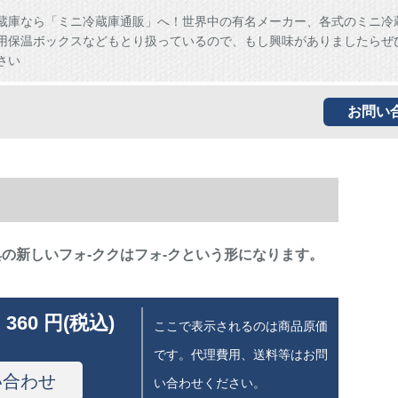
蔵庫なら「ミニ冷蔵庫通販」へ！世界中の有名メーカー、各式のミニ冷
用保温ボックスなどもとり扱っているので、もし興味がありましたらぜ
さい
お問い
典の新しいフォ-ククはフォ-クという形になります。
 360 円(税込)
ここで表示されるのは商品原価
です。代理費用、送料等はお問
い合わせ
い合わせください。