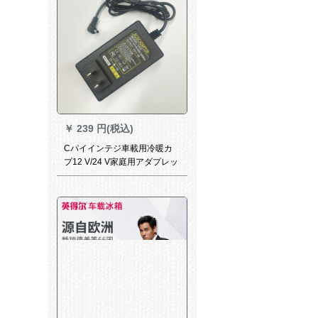
￥
239 円(税込)
Cパイインテジ車載用冷暖カ
プ12 V/24 V家庭用アダプレッ
ト(単品では出荷です。)