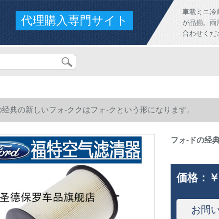
車載ミニ冷
代理購入専門サイト
が品揃。両
合わせくだ
の经典の新しいフォ-ククはフォ-クという形になります。
フォ-ドの经
価格：
￥
お問