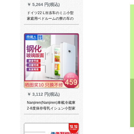
￥
5,264 円(税込)
ドイツ22 L冷冻车のミニ小型
家庭用ベドルームの寮の车の
家は学生のシングアを兼用し
ています。
￥
3,112 円(税込)
Nanjiren(Nanjiren)車載冷蔵庫
2-8度保存母乳イシュン小型家
庭用化粧品成長ホルモン車家
兼用ミニ冷蔵庫20 Lホワイト
ア数顕モデル温度2-8度