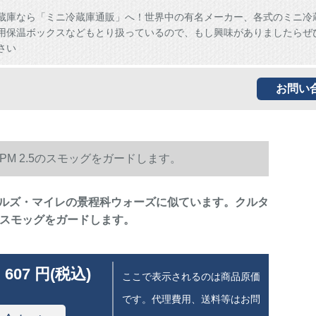
蔵庫なら「ミニ冷蔵庫通販」へ！世界中の有名メーカー、各式のミニ冷
用保温ボックスなどもとり扱っているので、もし興味がありましたらぜ
さい
お問い
M 2.5のスモッグをガードします。
ルズ・マイレの景程科ウォーズに似ています。クルタ
5のスモッグをガードします。
 607 円(税込)
ここで表示されるのは商品原価
です。代理費用、送料等はお問