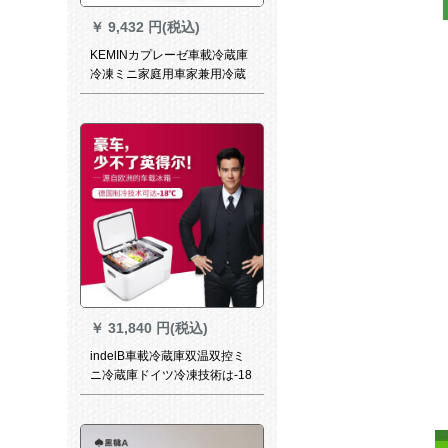
￥
9,432 円(税込)
KEMINカプレーゼ車載冷蔵庫
冷凍ミニ家庭用車家兼用冷蔵
12 V-24 Vフレイズ可能学生寮
母乳便利ミニカードKM-38 L
車載テープ12-24 V
￥
31,840 円(税込)
indelB車載冷蔵庫双温双控ミ
ニ冷蔵庫ドイツ冷凍技術は-18
度T 20 Sに達するところとで
す。