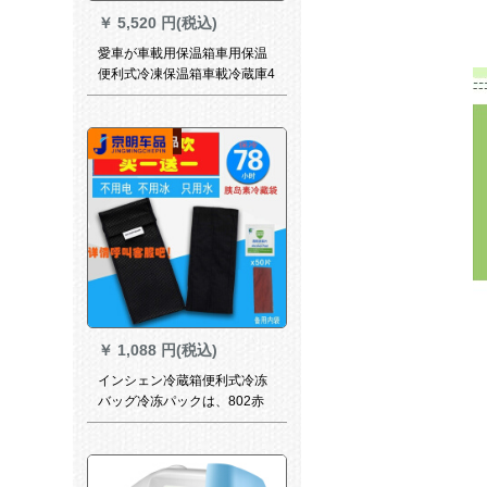
￥
5,520 円(税込)
愛車が車載用保温箱車用保温
便利式冷凍保温箱車載冷蔵庫4
L車用冷暖両用4 l車用冷蔵庫
￥
1,088 円(税込)
インシェン冷蔵箱便利式冷冻
バッグ冷冻パックは、802赤
内黒外装2ペンか1ペンか2本
の薬を入れます。