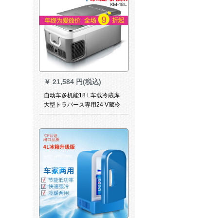
￥
21,584 円(税込)
自动车多机能18 L车载冷蔵库
大型トラバース専用24 V蔵冷
鲜度屋外旅行総裁距离便利小
型冷蔵库実用自动车用品18リ
ット自动车2车种