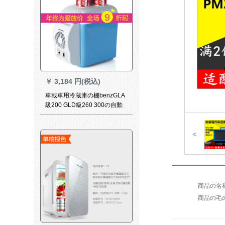
￥
3,184 円(税込)
車載車用冷蔵庫の棚benzGLA
級200 GLD級260 300の自動
車車載冷蔵庫両用12小型家舎
冷凍蔵保温電気12 V【車用】
7.5 L【青白い】
<
商品の毛の