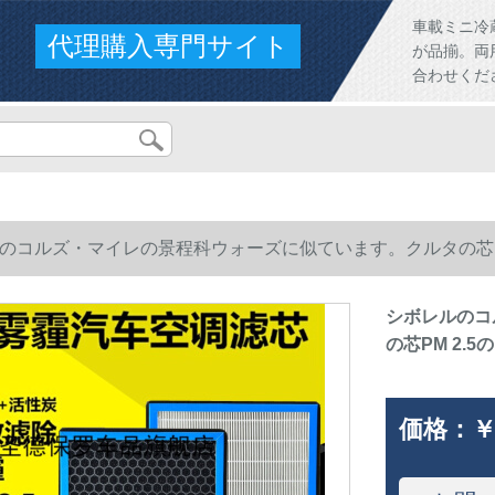
車載ミニ冷
代理購入専門サイト
が品揃。両
合わせくだ
のコルズ・マイレの景程科ウォーズに似ています。クルタの芯P
シボレルのコ
の芯PM 2.
価格：
￥