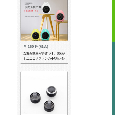
￥
160 円(税込)
京東自動車が好評です。黒桃A
ミニニニメファンの小型ヒ-タ-
ファ·ンデスクスク-ンの家庭用
电気ヒ-タ一ツ/安ぃブドゥの店
の色を使用しています。