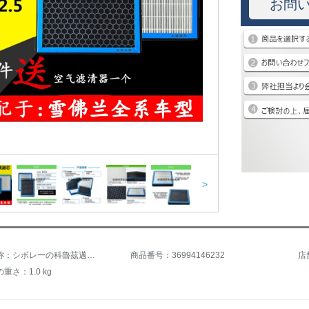
お問
>
商品の名称：シボレーの科魯茲邁鋭宝景程科の沃茲創酷エアコンフィルターの芯PM 2.5曇り防止
商品番号：36994146232
店
重さ：1.0 kg