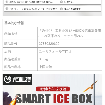
基本的な情報
尤利特26 L双核冷凍12 v車載冷蔵車家兼用
商品名称
ミニ冷蔵庫冷凍トラック用24 v
商品番号
27350320622
店舗
ユーリテオール専門店
商品毛重量
8.0 kg
商品の産地
中国大陸