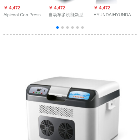
￥ 4,472
￥ 4,472
￥ 4,472
￥
Alpicool Con Press車
自动车多机能新型カ
HYUNDAIHYUNDAI
F
載冷蔵庫車家兼用自
ローラヴィヴィック
20 Lの車載冷蔵庫冷
動車12 V 24 V冷凍寮
専门用コーンプロレ
凍庫ミニ家庭用シン
ミニ冷蔵庫B 15両用
ッサー车载冷蔵庫雷
グリルドア式寮の学
APP Li電池航続LGコ
凌车冷冻キャバクラ
生用乗用車家兼用シ
ープサービス
冷蔵庫庫実用自动车
ングリル20 Lシルバ
用品18リット车用12-
ー(車家兼用)
24 V