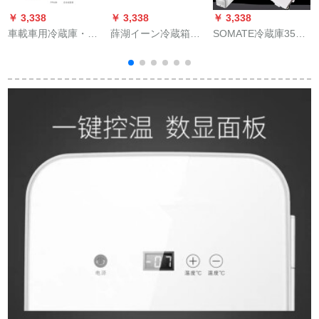
￥ 3,338
￥ 3,338
￥ 3,338
￥
車載車用冷蔵庫・冷
薛湖イーン冷蔵箱は
SOMATE冷蔵庫35リ
蔵棚benzC級E級GLA
充電しないで冷凍し
ットの赤ワイ冷蔵レ
GLD A級B級自動車車
ます。冷蔵库の氷袋
イバー付車輪車家冷
載冷蔵庫両用12小型
恒保温保冷ケースは
凍加熱保温箱車載ト
ー
ハウス冷房蔵保温電
18度72时间注文しま
ーラ24 V小型車12 V
気220 Vと12 V【自家
す。レイ（順豊）
家庭220 Vデビル温度
用車両用】7.5 L
制御制御モドル35リ
ットのダンベル亜数
が3つのモビルを示し
ています。