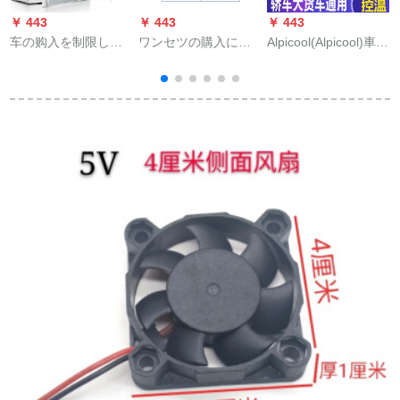
￥ 443
￥ 443
￥ 443
￥
车の购入を制限した
ワンセツの購入に限
Alpicool(Alpicool)車載
歌
后、22リットの车载
り、小型冷凍インテ
冷蔵庫コーディネー
ミニ冷蔵学生寮用家
ート車用医薬品の恒
ターがマイナー20度
庭用小型冷暖箱冷冻
温充電式冷凍庫Aタワ
の冷凍ミニバーク家
部屋冷蔵庫シゲルア
ーの簡易版（電池
庭用学生寮の温度調
シバプ
な）を携帯電話で充
節が可能C 15-12
1
電する。
V/24 V乗用車/大型ト
ラック汎用+APP