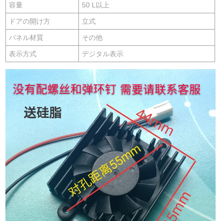
容量
50 L以上
ドアの開け方
立式
パネル材質
その他
表示方式
デジタル表示