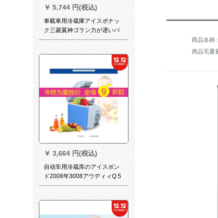
￥
5,744 円(税込)
車載車用冷蔵庫アイスボナッ
ク三菱翼神ゴラン力が遅いパ
ジロブルーの自動車車載冷蔵
庫両用12小型ハウス製保温電
商品毛重量：
気製品20 L大容量220 v+12車
両用【青】
￥
3,664 円(税込)
自动车用冷蔵库のアイスボン
ド2008年3008アウディィQ 5
アヴェァンシアの自动车の车
载冷蔵库の両用12小型家の寮
冷冻蔵保温电气220 Vと12
V【自家用车の両用】7.5 L