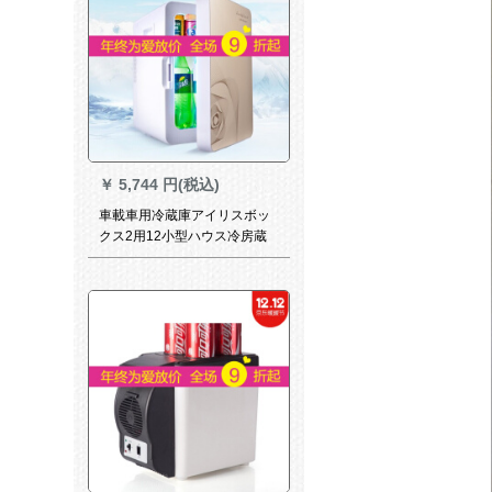
￥
5,744 円(税込)
車載車用冷蔵庫アイリスボッ
クス2用12小型ハウス冷房蔵
保温電気20 L大容量220 v+12
車両用【金色】