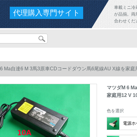
車載ミニ冷
代理購入専門サイト
が品揃。両
合わせくだ
6 Ma自達6 M 3馬3原車CDコードダウン馬6尾線AU X線を家庭
マツダM 6 
家庭用12 V
色を選択
電源ホ