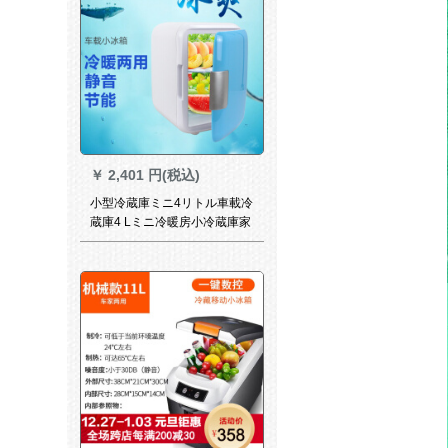
￥
2,401 円(税込)
小型冷蔵庫ミニ4リトル車載冷
蔵庫4 Lミニ冷暖房小冷蔵庫家
兼用小型寮家庭用冷蔵加熱箱
イン冷蔵庫便利小型4リットト
ラック2用