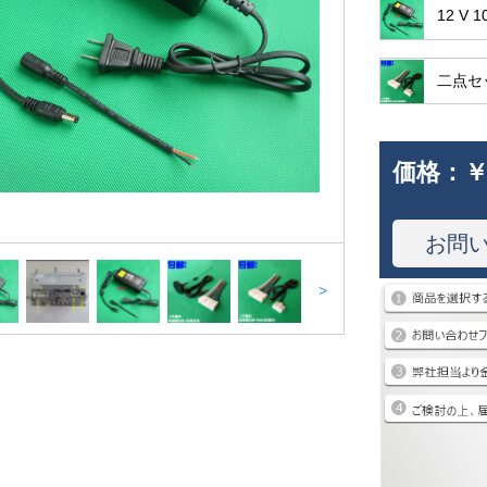
12 V 
二点セ
価格：
￥
お問
>