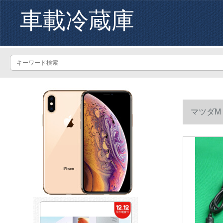
車載冷蔵庫
マツダM 