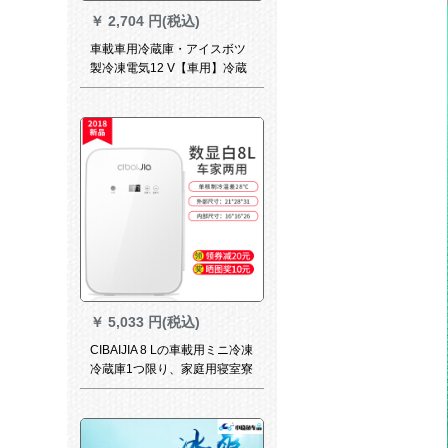
￥
2,704 円(税込)
車載車用冷蔵庫・アイスボツ
製冷凍電気12 V【車用】冷蔵
庫6 L【黒】
￥
5,033 円(税込)
CIBAIJIA 8 Lの車載用ミニ冷凍
冷蔵庫1つ限り、家庭用寝室寮
の学生の母乳化粧品AQ-8 L数
冷凍タイプ（発泡保温層）