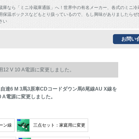
蔵庫なら「ミニ冷蔵庫通販」へ！世界中の有名メーカー、各式のミニ冷
用保温ボックスなどもとり扱っているので、もし興味がありましたらぜ
さい
お問い
用12 V 10 A電源に変更しました。
Ma自達6 M 3馬3原車CDコードダウン馬6尾線AU X線を
 10 A電源に変更しました。
ーン線
三点セット：家庭用に変更