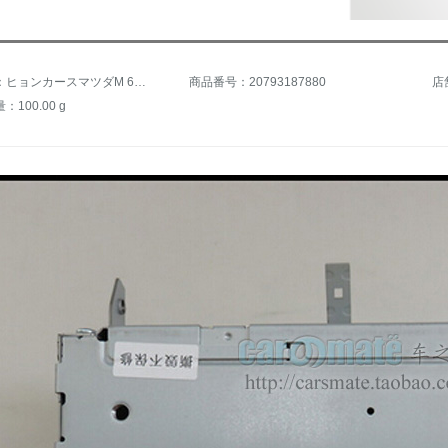
商品名称：ヒョンカースマツダM 6マ自達6 M 3馬3原車CDコードプラグ馬6尾線AU X線を家庭用12 V 10 A電源に変更します。
商品番号：20793187880
店
100.00 g