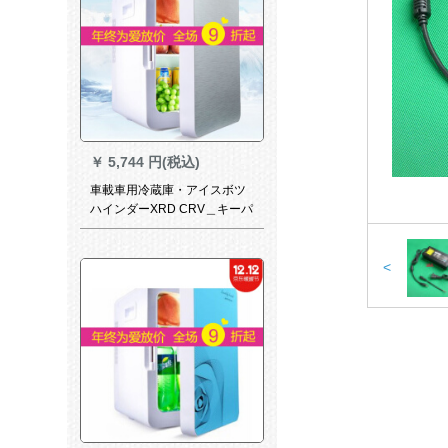
￥
5,744 円(税込)
車載車用冷蔵庫・アイスボツ
ハインダーXRD CRV＿キーパ
ーレーン自動車冷蔵庫両用12
小型家宿舎冷凍電気20 L大容
量220 v+12車両用【宇宙銀】
<