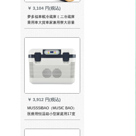
￥
3,104 円(税込)
夢多福車載冷蔵庫ミニ冷蔵庫
乗用車大貨車家兼用寮大容量
24 V/220 V冷凍移動小冷蔵庫
11リルマシンタイプロ【車家
兼用】泛用
￥
3,912 円(税込)
MUSSSIBAO（MUSIC BAO）
医療用恒温箱小型家庭用17度
のモルモット精密育苗イシュ
ーイーンイーターフロワー血
液清冷蔵恒温箱は19 Lのモル