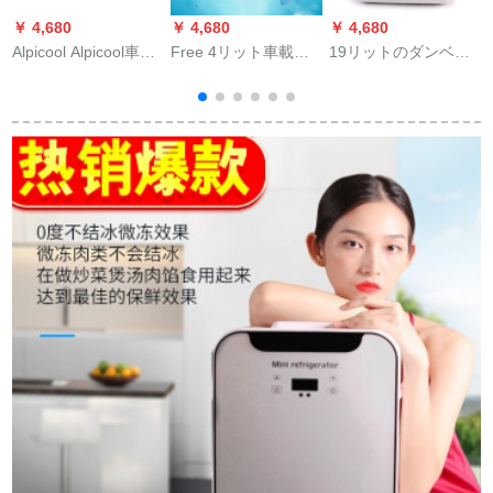
￥ 4,680
￥ 4,680
￥ 4,680
￥
Alpicool Alpicool車載
Free 4リット車載冷
19リットのダンベル
冷蔵庫コーディレッ
蔵庫ミニ冷暖房小冷
冷凍車庫ミニ車家兼
サー冷凍車家兼用冷
蔵庫4 L車家兼用小型
用冷暖恒温冷蔵箱大
凍ミニ冷蔵庫30 L便
寮家庭用冷蔵庫4リッ
型トラック専門用小
利レバ箱到着-20レバ
トカート用
型冷蔵庫19リットダ
30 L両用+コプリサー
ック12 V-24 V-24 V-
冷凍倉庫
220 V通用型