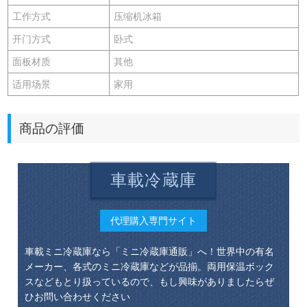
工作方式
压缩机冰箱
开门方式
卧式
面板材质
其他
适用场景
家用
商品の評価
車載冷蔵庫
代理購入専門サイト
車載ミニ冷蔵庫なら「ミニ冷蔵庫通販」へ！世界中の有名
メーカー、各式のミニ冷蔵庫などが品揃。両用保温ボック
スなどもとり扱っているので、もし興味がありましたらぜ
ひお問い合わせください