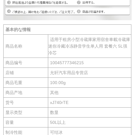
基本的な情報
适用于租房小型冷蔵庫家用宿舍車載冷蔵庫
商品名称
迷你冷藏冷冻静音学生单人用 套餐六 5L强
冷芯
商品编号
10045777346215
店铺
允轩汽车用品专营店
商品毛重
100.00g
商品产地
其他
货号
xJ740rTE
显示类型
数显
容量
50L以上
制冷性能
可结冰