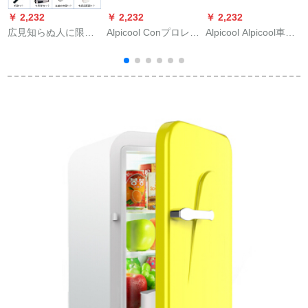
￥ 2,232
￥ 2,232
￥ 2,232
￥
広見知らぬ人に限定
Alpicool Conプロレー
Alpicool Alpicool車載
i
して1つ買いましたの
サー車載冷蔵庫15リ
冷蔵庫25 L車家兼用
ですが、りん冷蔵箱
ット車家兼用リッチ
冷凍屋外旅行冷蔵庫
の便利式冷凍恒温ミ
ウイオン電池航続冷
12 V 24 Vコープレス
ニ家庭用充電式冷蔵
蔵庫自動車母乳寮事
冷凍寮ミニ
箱の車載用小冷蔵庫A
務室ミニ冷凍冷蔵箱
2（33時間）
15 L車家兼用コープ
レット冷凍倉庫15 L