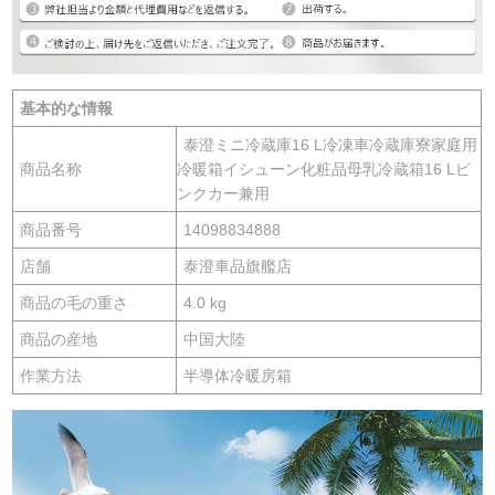
基本的な情報
泰澄ミニ冷蔵庫16 L冷凍車冷蔵庫寮家庭用
商品名称
冷暖箱イシューン化粧品母乳冷蔵箱16 Lピ
ンクカー兼用
商品番号
14098834888
店舗
泰澄車品旗艦店
商品の毛の重さ
4.0 kg
商品の産地
中国大陸
作業方法
半導体冷暖房箱