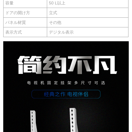
容量
50 L以上
ドアの開け方
立式
パネル材質
その他
表示方式
デジタル表示