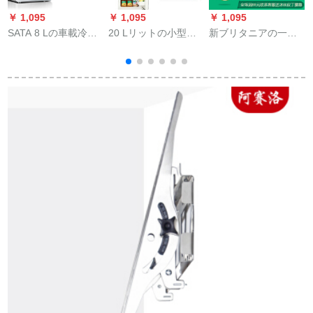
￥ 1,095
￥ 1,095
￥ 1,095
￥
SATA 8 Lの車載冷蔵
20 Lリットの小型冷
新ブリタニアの一门
1
庫イシュー一件限
蔵庫ミニ家庭用ミニ
式の超火の寮の冷冻
り、小型家庭用ミニ
ティア学生寮冷蔵車
蔵库の小型寝室を持
冷蔵庫寮用化粧品冷
家兼用車載冷蔵庫SN
ちます。4リットの家
蔵箱20 Lダブコア
4868 SN 3068リット
庭用ミニ冷蔵庫4リッ
カ・アンドモデル
金色双冷房デタル製
トの青い車の家二用
（優雅銀）
(車家兼用)
です。