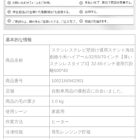
基本的な情報
ステンレステレビ壁掛け通用ステント海信
創維小米ハイアール32/55/70インチ【厚い
商品名称
ステンレスタイプ3】32-65インチ適用穴距
離600*40
商品番号
1002166942901
店舗
自動車用品の優創店に出会いました。
商品の毛の重さ
1.0 kg
使用シーン
家庭用
作業方法
ヒーター
冷凍性能
母乳レンジング貯蔵