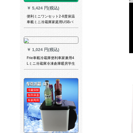
￥
5,424 円(税込)
便利ミニワンセット2-8度保温
車載ミニ冷蔵庫家庭用USBバ
ッテリー充電宝原タワープの
簡易版/電池な
￥
1,024 円(税込)
Frie車載冷蔵庫便利車家兼用4
Lミニ冷蔵庫冷凍倉庫暖房学生
寮旅行屋外冷暖房室4 L青車用
（氷嚢送り）専用