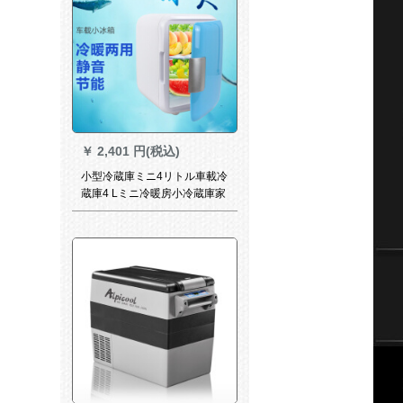
￥
2,401 円(税込)
小型冷蔵庫ミニ4リトル車載冷
蔵庫4 Lミニ冷暖房小冷蔵庫家
兼用小型寮家庭用冷蔵加熱箱
イン冷蔵庫便利小型4リットト
ラック2用