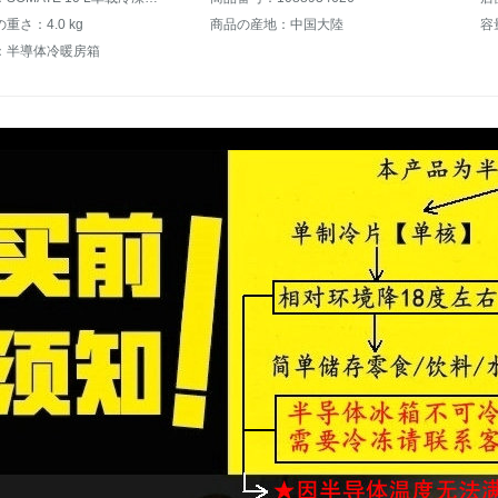
重さ：4.0 kg
商品の産地：中国大陸
容量
：半導体冷暖房箱