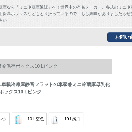
蔵庫なら「ミニ冷蔵庫通販」へ！世界中の有名メーカー、各式のミニ冷
用保温ボックスなどもとり扱っているので、もし興味がありましたらぜ
さい
お問い
保冷保存ボックス10 Lピンク
10 L車載冷凍庫静音フラットの車家兼ミニ冷蔵庫母乳化
ックス10 Lピンク
ピンク
10 L空色
10 L純白