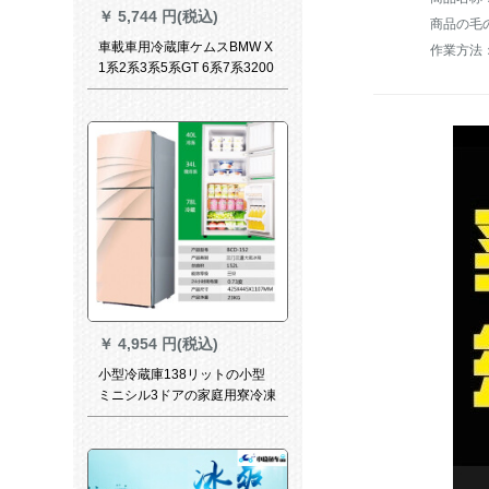
￥
5,744 円(税込)
商品の毛の
車載車用冷蔵庫ケムスBMW X
作業方法
1系2系3系5系GT 6系7系3200
Li自動車車載冷蔵庫2用12小型
ハウス保温電気20 L大容量
220 v+12車両用【宇宙銀】
￥
4,954 円(税込)
小型冷蔵庫138リットの小型
ミニシル3ドアの家庭用寮冷凍
車用冷蔵庫静音両門118リッ
トBシルバー-6年間保証