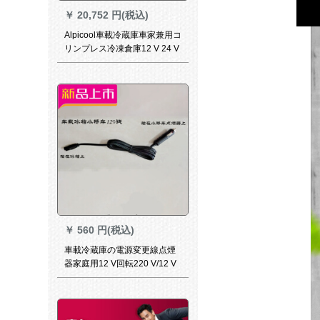
￥
20,752 円(税込)
Alpicool車載冷蔵庫車家兼用コ
リンプレス冷凍倉庫12 V 24 V
冷凍分区設計母乳レン寮ミニ
冷蔵庫55 L冷凍分区圧縮機冷
凍庫
￥
560 円(税込)
車載冷蔵庫の電源変更線点煙
器家庭用12 V回転220 V/12 V
バック24 Vトラック12 V車載
ライン