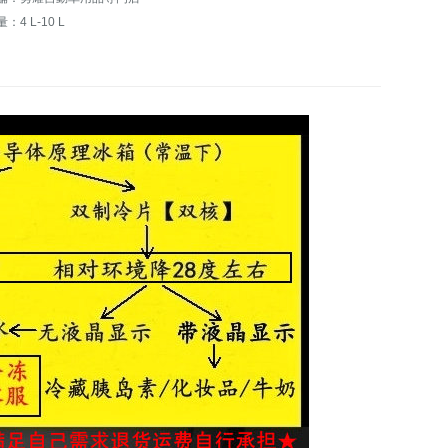
：4 L-10 L