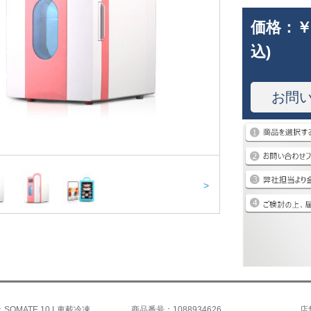
価格：
￥
込)
お問
>
商品名称：SOMATE 10 L車載冷凍庫静音タイプの車家兼用ミニ冷蔵庫母乳化粧品保冷保存ボックス10 Lピンク
商品番号：1088934626
店