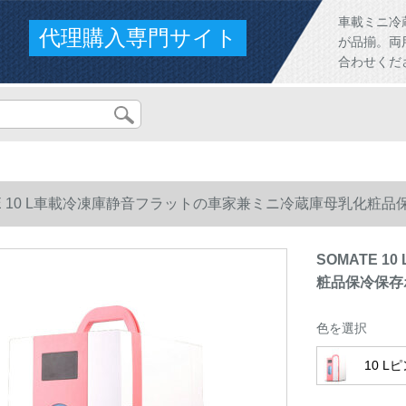
車載ミニ冷
代理購入専門サイト
が品揃。両
合わせくだ
TE 10 L車載冷凍庫静音フラットの車家兼ミニ冷蔵庫母乳化粧品
SOMATE 
粧品保冷保存ボ
色を選択
10 L