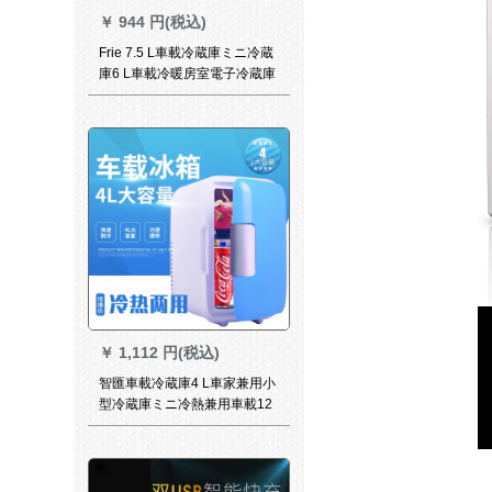
￥
944 円(税込)
Frie 7.5 L車載冷蔵庫ミニ冷蔵
庫6 L車載冷暖房室電子冷蔵庫
車用冷蔵庫保温6 L車用車載専
用車
￥
1,112 円(税込)
智匯車載冷蔵庫4 L車家兼用小
型冷蔵庫ミニ冷熱兼用車載12
v冷蔵庫冷暖房室4 Lミニ冷蔵
庫（車用のみ）