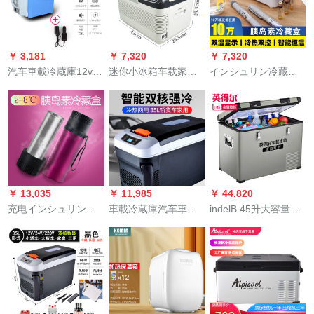
车用小型迷你 BCD-
45A128L银色
￥ 3,181
￥ 7,320
￥ 7,320
汽车車載冷蔵庫12v迷
迷你小冰箱车载家医
インシュリン冷藏盒
你小型宿舍車家兼用
药用2-8度赫赛汀重组
便利小冰箱家用车用
インシュリン冷藏盒
人干扰生长激冷藏 12
随身小型制冷生长激
24v货车冷热箱 7.5L
升双核智能数显三通
素药品恒温USB充电
经典款 24V货车车用
款
式车载电冰箱 【冷藏
冷热双档【买1送5
盒+1块电池】续航约
26小时
￥ 13,035
￥ 11,985
￥ 44,820
充电インシュリン冷
車載冷蔵庫汽车車家
indelB 45升大容量压
藏盒便利式旅行车载
兼用12v24v大货车专
缩机制冷車家兼用車
小冰箱小型迷你随身
用迷你型小冰箱冷藏
載冷蔵庫 单箱制冷可
制冷专用wj 二代升级
盒wj (220V12V24V)-
结冰 H45
【智能数显长效版】
数显款-黑色-15L
制冷+保冷+应急