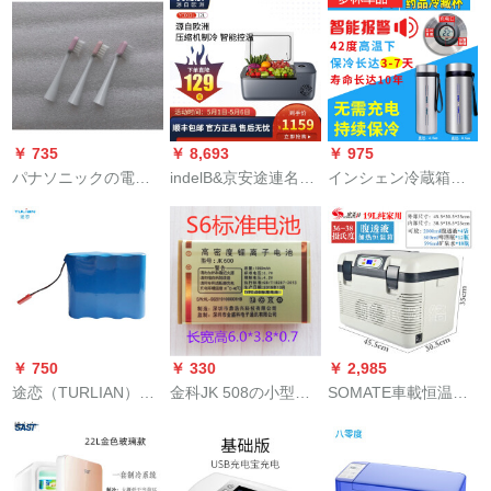
を持って表示するこ
ニ車載家兼用8 L-20 L
液恒温箱の腹膜家庭
とに適用します。薬
小型家庭電器寮学生
用恒温箱AAA 12 L家
品の配送箱のワクチ
冷凍保冷キッチンリ
庭用(2袋入り)—加熱
ンが輸送しやすいで
ビング用16 L白黒タ
す。
イプ（シングルモデ
ル）カー兼用
￥ 735
￥ 8,693
￥ 975
パナソニックの電動
indelB&京安途連名車
インシェン冷蔵箱は
歯ブラシヘッド音波
種車載冷蔵庫YCD 12
便利です。ミニバッ
交換ヘッドEW-DM
L豪華車標準装備車載
グは充電できませ
51歯ブラシ適用型式
冷蔵庫コンプレッサ
ん。冷凍の小さい冷
EW 0707-W正3本
ー冷凍庫保温車家兼
蔵庫は車に載せて、
（原装）
用ミニ京安途
いつも暖かいカップ
を五度も持っていま
す。（表示されてい
￥ 750
￥ 330
￥ 2,985
ません）2本の薬を4
途恋（TURLIAN）冷
金科JK 508の小型オ
SOMATE車載恒温箱
本入れます。
蔵箱リチウム電池
ーロラ携帯電池JK
車載ミニ冷蔵庫で保
600のオリジナルバッ
温可能なデュアルコ
テリーS 6電池を適用
ア液晶ディスプレイ
します。
の温度調整が可能で