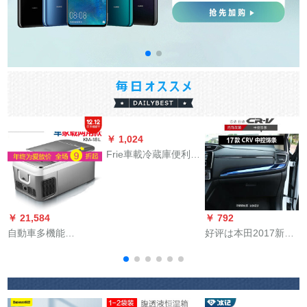
￥ 1,024
Frie車載冷蔵庫便利車
家兼用4 Lミニ冷蔵庫
冷凍倉庫暖房学生寮
旅行屋外冷暖房室4 L
青車用（氷嚢送り）
￥ 21,584
￥ 792
￥
専用
自動車多機能
好评は本田2017新型
VOLVOS 90ミニ冷蔵
CRV中控饰条17项の
箱
庫小型家庭用冷凍車
CRVメールテーブル
冷蔵庫車家兼用寮学
内装亮条改ぞの安の
生冷温実用自動車用
ブロンドン店に使用
庫