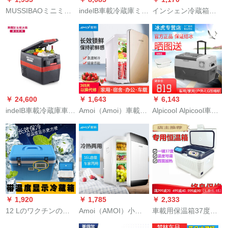
庫5258 ML 5リット
MUSSIBAOミニミニ
indelB車載冷蔵庫ミニ
インシェン冷蔵箱便
ル冷暖房冷蔵庫車用
ミニ冷蔵庫小型車載
寮冷蔵庫H 15冷蔵箱
利な医薬品冷蔵バッ
家庭用便利式小型学
便利冷蔵庫屋外旅行
グ保温袋冷凍袋ミニ
生寮賃貸小型冷蔵庫1
冷凍冷蔵庫H 15リッ
小氷包紺大サイズ4つ
人用化粧品母乳冷蔵
トル
の原装冷蔵条
保存12 Lシングル核-
デジタル温度調節可
能-カーハウス兼用
￥ 24,600
￥ 1,643
￥ 6,143
indelB車載冷蔵庫車家
Amoi（Amoi）車載冷
Alpicool Alpicool車載
兼用大型トラック車
蔵庫ミニ冷蔵庫車家
冷蔵庫コンプレッサ
載冷蔵庫X 40車載ア
兼用小型家庭用寮の
ー冷凍車の家は冷凍
イスボックス屋外旅
寝室暖房器果物化粧
冷蔵ミニ冷蔵庫を兼
行コンプレッサー保
品の漢方薬冷蔵保存
用しています。便利
冷冷凍車用冷蔵庫大
保存10 Lゴールド
なレバー付き冷蔵庫
容量自動車大冷蔵庫X
（単核機械タイプ）
は-20℃30リットルの
40
車家兼用
車の家兼用+APP+LG
￥ 1,920
￥ 1,785
￥ 2,333
コンプレッサーに達
12 Lのワクチンのけ
Amoi（AMOI）小型
車載用保温箱37度の
することができま
ものの保温箱が温度
冷蔵庫車載冷蔵庫ミ
腹透液加熱箱の腹透
す。