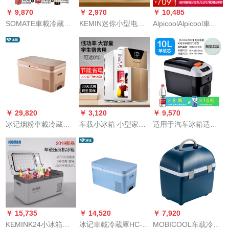
￥ 9,870
￥ 2,970
￥ 10,485
SOMATE車載冷蔵庫
KEMIN迷你小型电加
AlpicoolAlpicool車載
货车24V冰箱双核制冷
热冬天面膜保温箱家
冷蔵庫 25L車家兼用
带数显控温冷藏饮料
用租房用便捷式保热
冷冻冷藏户外旅行 宿
大容量35L 35升黑色
箱 k6快速加热保温箱
舍冰箱 12V24V压缩
220V/24V/12V三用卧
机制冷冰箱 c25車家
式
兼用+德技
￥ 29,820
￥ 3,120
￥ 9,570
冰记烟粉車載冷蔵庫
车载小冰箱 小型家用
适用于汽车冰箱适用
HC-24P2压缩机制冷
冷藏 寝室宿舍 制冷車
车载小冰箱汉兰达威
24L冷藏冷冻加热迷你
家兼用租房冷热箱
兰达車家兼用制冷冷
小冰箱 烟粉色
【5L】标准款-仅车用
藏12V汽车迷你小型冰
柜制冷冷暖箱 10L单
核-数控版(12V轿
车/24V货车/220
￥ 15,735
￥ 14,520
￥ 7,920
KEMINK24小冰箱冷
冰记車載冷蔵庫HC-
MOBICOOL车载冷藏