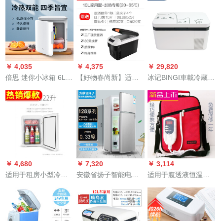
品18リトル家庭用車
されます。
両用モデル
￥ 4,035
￥ 4,375
￥ 29,820
倍思 迷你小冰箱 6L小
【好物春尚新】适用
冰记BINGI車載冷蔵庫
型家用租房学生宿舍
于腹透液恒温箱家用
HC-24P3压缩机制冷
寝室办公室桌面便利
小型控温37度加热保
24升“喵星人”迷你小
化妆品母婴储奶饮料
温保暖恒温包
冰箱 白色
冷藏冰箱恒温冷暖箱
SN0830” 适合10L腹
【冷热皆宜 静音运
透恒温箱-家用型(加热
行】 6L迷你 白色
1-2袋)
￥ 4,680
￥ 7,320
￥ 3,114
适用于租房小型冷蔵
安徽省扬子智能电器
适用于腹透液恒温箱
庫家用宿舍車載冷蔵
有限公司全国联保一
腹透腹膜透析用品腹
庫迷你冷藏冷冻静音
级能效抗菌静音出租
透液透析液恒温箱保
学生单人用 套餐六 5L
房冷藏冷凍箱 家用
温箱加热包器暖液袋
强冷芯
迷你风冷无霜小冰箱
家用i