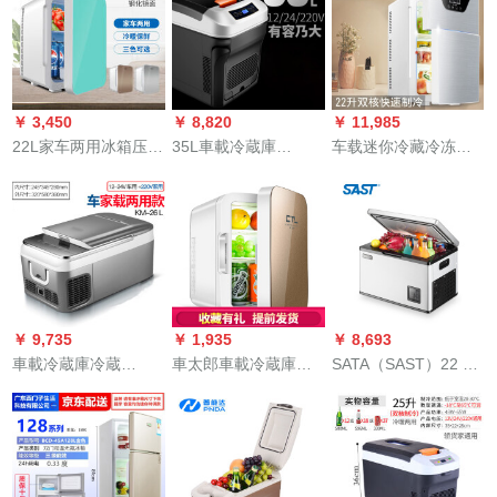
藏宿舍小冰箱冷冻款
式可充电式随身USB
用宿舍办公室户外旅
数显温控（家用款代
小型車載冷蔵庫制冷
行冷冻冷藏小冰箱12V
工厂定制）
車家兼用 特大号蓝色
24V
(续航约7时)【裸机
+电池】
￥ 3,450
￥ 8,820
￥ 11,985
22L家车两用冰箱压缩
35L車載冷蔵庫
车载迷你冷藏冷冻分
机制冷車家兼用冷暖
12v/24v大货车保温箱
区可结冰小冰箱20升
机小型钢化玻璃面冷
迷你小型家用制冷车
大容量小型車家兼用
藏箱 10L蓝条冷暖箱
家冷热暖两用 35L数
不结霜宿舍出租房单
家车两用
显双核12V、
人mini双核双门货车
24V/220V 中
20L双核双门（银色）
数控款
￥ 9,735
￥ 1,935
￥ 8,693
車載冷蔵庫冷蔵
車太郎車載冷蔵庫車
SATA（SAST）22 L
benzE 260 L E 300 L
家兼用10 L 15 L 20 L
車載冷蔵庫圧縮機冷
GLE 350 GLE 450 S
学生寮便利小型ミニ
凍庫12 V 24 Vデジタ
300 C 300はミニグレ
冷蔵庫車載双核冷暖
ル自動車トラック冷
ー26リットルの自家
恒温冷蔵庫車載冷温
凍庫（冷凍庫は-22度
用車を適用します。
10 Lシャンパンゴー
まで）