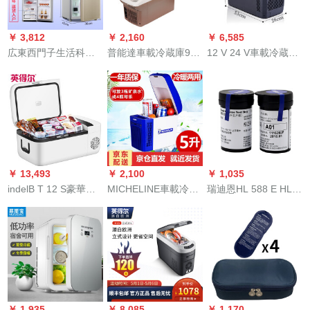
ルド（車家兼用）
￥ 3,812
￥ 2,160
￥ 6,585
広東西門子生活科学
普能達車載冷蔵庫9 L
12 V 24 V車載冷蔵庫
技術有限公司は殺菌
便利冷蔵ミニ冷蔵庫
トラック専用ミニ冷
して無霜一級の機能
冷暖房車通用12 V快
蔵庫家庭用冷暖車家
があります。家庭用
速冷凍車用PN-09 R
兼用25リットルダブ
冷蔵庫の省エネ三門
ル冷冻料理水ビール
両門はドアを開けま
など
す。
￥ 13,493
￥ 2,100
￥ 1,035
indelB T 12 S豪華車
MICHELINE車載冷凍
瑞迪恩HL 588 E HL
標準装備車載冷蔵庫
庫冷蔵庫冷蔵庫冷蔵
588 HT HL 522血糖
コンプレッサー冷凍
庫冷蔵庫冷蔵庫冷蔵
計の試験紙502 XY試
庫小型保温車家兼用
庫冷蔵庫冷凍庫小型
験片A 01 50枚の試験
ミニ
母乳化粧品/医薬品冷
紙(25枚の1本*2)+50
蔵庫冷凍庫冷凍庫加
個の採血針+50枚
熱可能冷凍車/家庭用
オプションミニ冷蔵
￥ 1,935
￥ 8,085
￥ 1,170