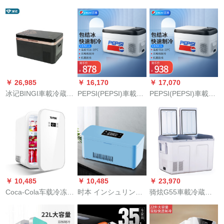
藏冷冻家用宿舍办公
24P4車家兼用压缩机
冰箱T20电子冷暖箱车
室节能电冰箱压缩机
制冷小冰箱
用ミニ冷蔵庫冷热箱
小型单门ミニ冷蔵庫
便利式美妆冰箱宿舍
K24-12V/24V车
冰箱母乳冰箱
载/220V家用-車家兼
MOBICOOLT20加家
用
用转换器 12V/220V两
用
￥ 26,985
￥ 16,170
￥ 17,070
冰记BINGI車載冷蔵庫
PEPSI(PEPSI)車載冷
PEPSI(PEPSI)車載冷
HC-24G1压缩机制冷
蔵庫压缩机車家兼用
蔵庫压缩机制冷包结
24L"凡尔赛“迷你小冰
12V24V汽车小冰柜货
冰12V24V直流变频小
箱
车冰箱 18L車家兼用
冰箱 （25L車家兼用
￥ 10,485
￥ 10,485
￥ 23,970
Coca-Cola车载冷冻冰
时本 インシュリン冷
骑炫G55車載冷蔵庫
箱压缩机制冷家用迷
藏盒冰箱生长干扰素
压缩机制冷双开门大
你小冰箱母乳美妆冷
疫苗冷藏箱药箱便利
货车冷藏冷冻車家兼