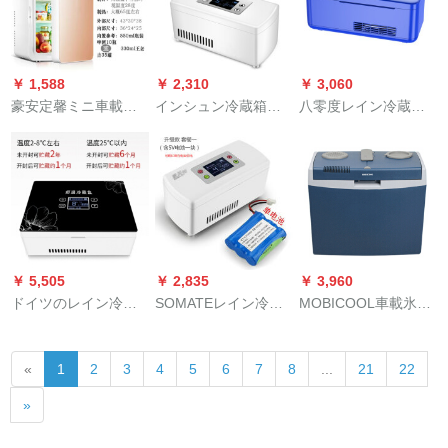
す。
￥ 1,588
￥ 2,310
￥ 3,060
豪安定馨ミニ車載家
インシュン冷蔵箱の
八零度レイン冷蔵箱
両用冷蔵庫家庭用寝
車はインターフェロ
ミニ車載冷蔵庫12
室学生冷冻シングル
ンのワクチン成長ホ
V/220 V便利旅行薬品
寮小型冷蔵庫単核12
ルモン冷蔵箱を兼用
車家兼用冷熱ダブル
L金色ガラス【車家兼
しています。充電で
充電恒温箱青
用】
きるボタン式のUSB
小型便利旅行薬で
す。恒温冷蔵箱の標
￥ 5,505
￥ 2,835
￥ 3,960
準版【バッテリーな
ドイツのレイン冷冻
SOMATEレイン冷蔵
MOBICOOL車載氷
し】車の家兼用モデ
箱は小型ミニ家庭用
箱ミニミニ冷蔵庫イ
MOBICOOL自動車冷
ルです。
冷冻コープで便利で
トリ冷凍充電式車載
蔵庫冷熱箱ミニ冷凍
«
1
2
3
4
5
6
7
8
...
21
22
す。車内で充電する
便利冷蔵箱アプライ
倉庫T 35保温冷蔵庫
ための小型冷蔵庫は
アント(5 V電池を含
電子冷蔵庫庫庫庫家
»
大容量です。高配合
む)
兼用冷蔵庫標準装備
版（電池2個を持って
12 V+220 V家庭用