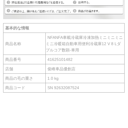
基本的な情報
NFANFA車載冷蔵庫冷凍加熱ミニミニミニ
商品名称
ミニ冷暖箱自動車用便利冷蔵庫12 V 8 Lダ
ブルコア数顕-車用
商品番号
41625101482
店舗
俊峰車品優創店
商品の毛の重さ
1.0 kg
商品コード
SN 92632087524