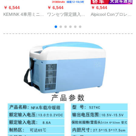
￥ 6,544
￥ 6,544
￥ 6,544
￥
KEMINK 4車用ミニ冷
ワンセツ限定購入し
Alpicool Conプロレッ
蔵庫小型家庭用部屋
たのですが、ワンス
サー冷蔵庫の車載冷
用冷凍学生寮のマイ
クリーン冷凍ボック
凍保冷保存ができま
ク化粧品は車だから
スの便利なスマイト
す。ラバール式学生
使ってください。
車載用の恒温ミニベ
寮の母乳剤12 v/24 V
ルト充電冷凍薬ミニ
汎用マイナー20度家
冷蔵庫セト7つのロマ
庭用cx 30 Lコープ冷
充電バッテリーをセ
凍車大型トラク通用
ットしています。
です。