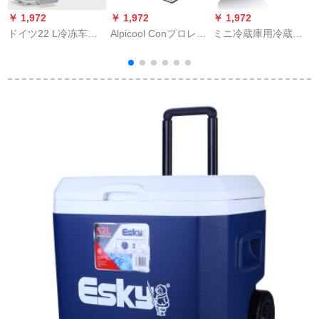
￥ 1,972
￥ 1,972
￥ 1,972
￥
ドイツ22 L冷冻车の
Alpicool Conプロレー
ミニ冷蔵庫用冷蔵庫
K
ミニ小型家庭用ベド
サー、冷凍冷凍冷凍
トーラク家庭用車載
ルームの寮の车の家
冷凍を兼ねた新型の
両用学生寮冷凍ワン
は学生のシングアを
小型冷蔵庫は、マイ
ドアタイピュー冷凍
兼用しています。
ナー20度C 22 Lのコ
迷銀20 L
ーニングセットを兼
用しています。