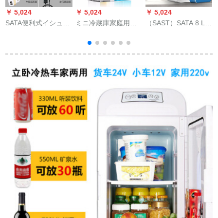
￥ 5,024
￥ 5,024
￥ 5,024
￥
SATA便利式イシュー
ミニ冷蔵庫家庭用ミ
（SAST）SATA 8 L-
冷蔵箱ミニ家庭用医
ニ冷蔵庫冷蔵庫寮冷
10 L車載ミニ冷蔵庫
薬品車載冷蔵箱冷凍
蔵箱冷凍母乳車載冷
小型家庭用ミニ学生
充電式冷蔵庫低配合
蔵庫SN 8910リルダ
寮シング化粧品便利
版（家庭用充電宝
ンベル冷凍庫青放肉
車家兼用冷暖小冷蔵
用）
三階
庫8 L天空藍車家兼用