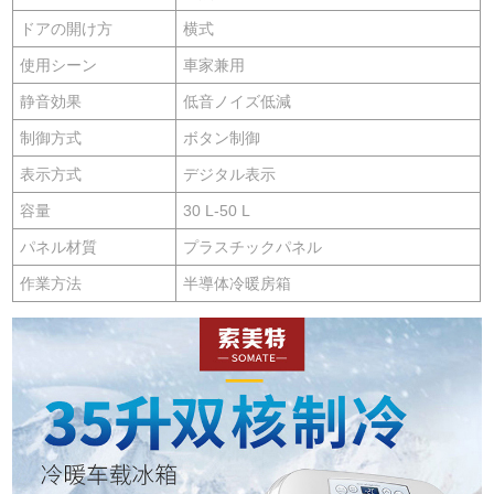
ドアの開け方
横式
使用シーン
車家兼用
静音効果
低音ノイズ低減
制御方式
ボタン制御
表示方式
デジタル表示
容量
30 L-50 L
パネル材質
プラスチックパネル
作業方法
半導体冷暖房箱