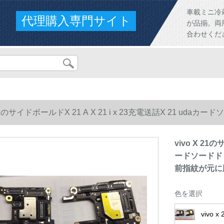
車載ミニ冷
代理購入専門サイト
が品揃。両
合わせくだ
X 21のサイドボールドX 21 A X 21 i x 23充電送話X 21 u
指紋が元に脱機しています。
vivo X 21の
ードソードドド
前指紋が元に
色を選択
vivo