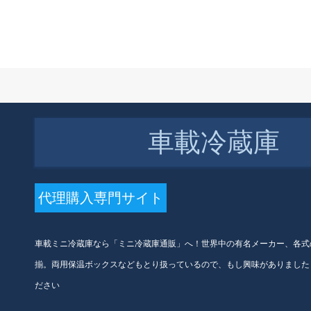
￥
19,840 円(税込)
Alpicool Con Press車載冷蔵庫
車家兼用自動車12 V 24 V冷凍
寮ミニ冷蔵庫B 15両用APP Li
電池航続LGコープサービス
車載冷蔵庫
代理購入専門サイト
￥
7,359 円(税込)
車載ミニ冷蔵庫なら「ミニ冷蔵庫通販」へ！世界中の有名メーカー、各式
御中愛車精選イシュー冷蔵箱
便利式車載恒温箱電子小冷蔵
揃。両用保温ボックスなどもとり扱っているので、もし興味がありました
庫家庭用医薬品アイリスボッ
ださい
クス自動車東高配（1つの内電
池に2つの外電池を追加）