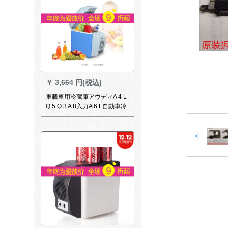
￥
3,664 円(税込)
車載車用冷蔵庫アウディA 4 L
Q 5 Q 3 A 8入力A 6 L自動車冷
蔵両庫用12小型家宿舎製冷凍
電気220 Vと12 V【自家用車
両用】7.5 L
<