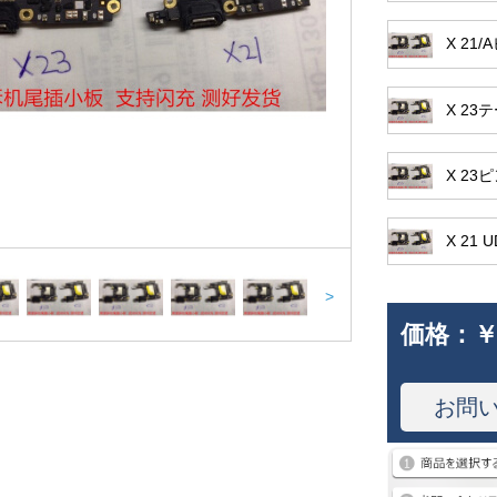
X 2
X 2
X 2
X 2
>
価格：
￥
お問