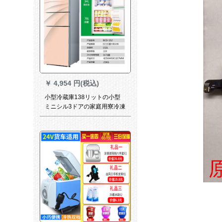
￥
4,954 円(税込)
小型冷蔵庫138リットの小型
ミニシル3ドアの家庭用寮冷凍
車用冷蔵庫静音両門118リッ
トBシルバー-6年間保証