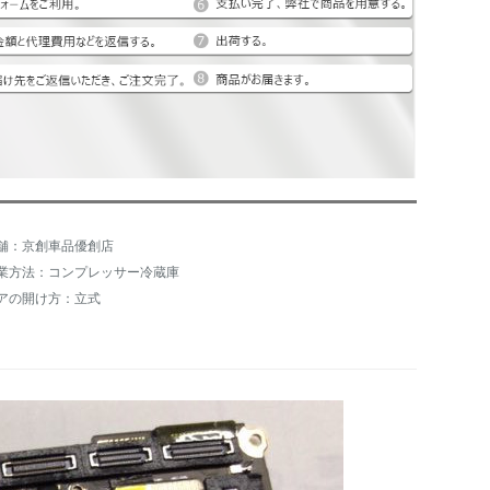
舗：京創車品優創店
業方法：コンプレッサー冷蔵庫
アの開け方：立式