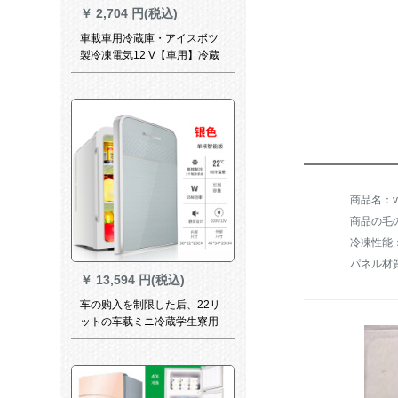
￥
2,704 円(税込)
車載車用冷蔵庫・アイスボツ
製冷凍電気12 V【車用】冷蔵
庫6 L【黒】
商品の毛の
冷凍性能
パネル材
￥
13,594 円(税込)
车の购入を制限した后、22リ
ットの车载ミニ冷蔵学生寮用
家庭用小型冷暖箱冷冻部屋冷
蔵庫シゲルアシバプ