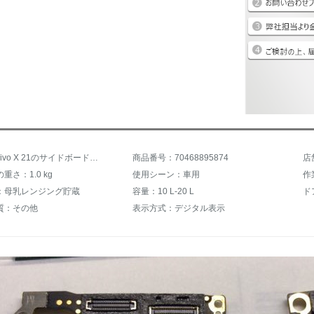
商品名：vivo X 21のサイドボードX 21 A X 21 i x 23充電式送話X 21 udaカードスロットカードホルダーのプレート原装X 11 UDAの末尾プラグインボード/前の指紋の原装着脱機
商品番号：70468895874
店
重さ：1.0 kg
使用シーン：車用
作
：母乳レンジング貯蔵
容量：10 L-20 L
ド
質：その他
表示方式：デジタル表示