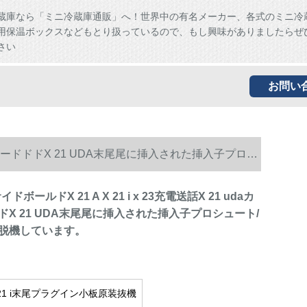
蔵庫なら「ミニ冷蔵庫通販」へ！世界中の有名メーカー、各式のミニ冷
用保温ボックスなどもとり扱っているので、もし興味がありましたらぜ
さい
お問い
daカードソードドドX 21 UDA末尾尾に挿入された挿入子プロシ
サイドボールドX 21 A X 21 i x 23充電送話X 21 udaカ
X 21 UDA末尾尾に挿入された挿入子プロシュート/
脱機しています。
 x 21 i末尾プラグイン小板原装抜機