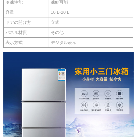
冷凍性能
凍結可能
容量
10 L-20 L
ドアの開け方
立式
パネル材質
その他
表示方式
デジタル表示