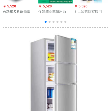
￥ 5,520
￥ 5,520
￥ 5,520
￥
自动车多机能新型カ
保温箱冷蔵箱出前家
ミニ冷蔵庫家庭用ミ
K
ローラヴィヴィック
庭用車載冷蔵庫便利
ニ冷蔵庫冷蔵庫寮冷
専门用コーンプロレ
釣り心地保持サズ号
蔵箱冷凍母乳車載冷
ッサー车载冷蔵庫雷
保温箱26 Lジップレ
蔵庫SN 8910リルダ
凌车冷冻キャバクラ
+2個+5個のアイスパ
ンベル冷凍庫青放肉
冷蔵庫庫実用自动车
ク
三階
用品18リット车用12-
24 V