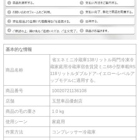
基本的な情報
省エネミニ冷蔵庫138リットル両門冷凍冷
蔵家庭用冷蔵庫宿舎賃貸ミニ68小型車載RS
商品名称
118リットルダブルドア-イエロー-レベルア
ップモデルに適用する。
商品番号
10020721136108
店舗
玉慧車品優創店
商品の毛の重さ
1.0 kg
使用シーン
家庭用
作業方法
コンプレッサー冷蔵庫