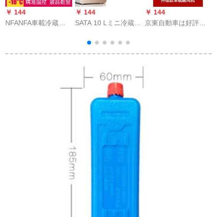
￥ 144
￥ 144
￥ 144
￥
NFANFA車載冷蔵庫
SATA 10 Lミニ冷蔵庫
京東自動車は好評で
車家兼用便利式12 V
の車載冷蔵庫家庭用
す。現在、三孔車載
24 Vコンプレッサー
学生寮用冷蔵庫用化
暖房機12 v 24 V車用
冷凍小冷蔵庫21 L大
粧品小型シゲル20 L
ヒヒータで雪除霧器
容量
シングルゴルード
ガラ除霜器の安のブ
レイン店です。