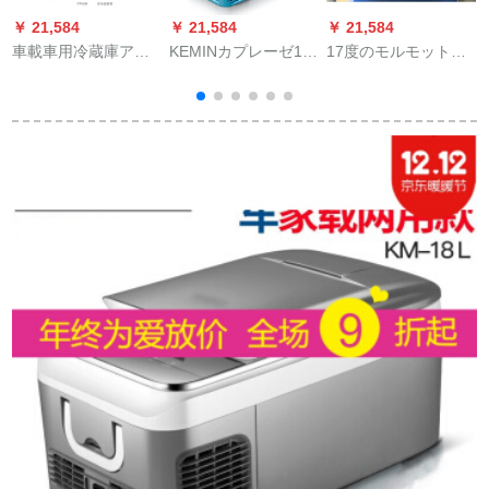
￥ 21,584
￥ 21,584
￥ 21,584
￥
車載車用冷蔵庫アイ
KEMINカプレーゼ12
17度のモルモット恒
リスボックス60 L S
V車載冷凍冷凍冷凍冷
温箱牧畜豚恒温箱小
90 XC 60 V 90自動車
凍冷凍冷凍冷凍冷蔵
型家庭用冷蔵庫豚精
冷蔵庫両用12小型ハ
庫ミニ冷蔵庫小型家
ウサギエキス牧畜恒
ウス冷凍倉庫220 Vと
庭用トーラロック24
温箱12 L純車用12
12 V【自家用車両
V家兼用冷蔵18 L
V（品切レ）
用】7.5 L