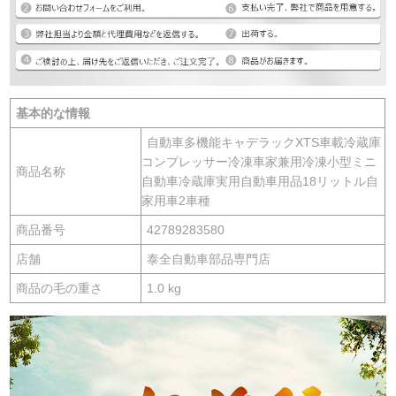
基本的な情報
自動車多機能キャデラックXTS車載冷蔵庫
コンプレッサー冷凍車家兼用冷凍小型ミニ
商品名称
自動車冷蔵庫実用自動車用品18リットル自
家用車2車種
商品番号
42789283580
店舗
泰全自動車部品専門店
商品の毛の重さ
1.0 kg