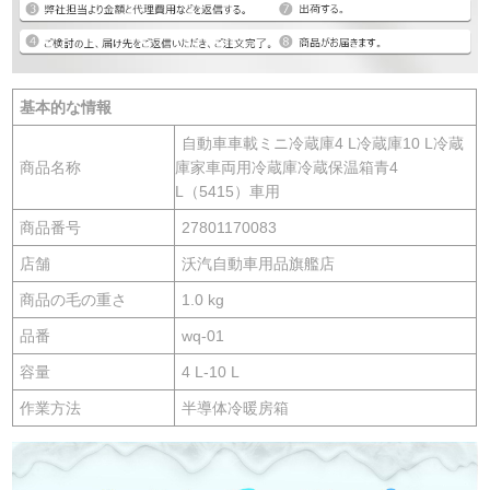
基本的な情報
自動車車載ミニ冷蔵庫4 L冷蔵庫10 L冷蔵
商品名称
庫家車両用冷蔵庫冷蔵保温箱青4
L（5415）車用
商品番号
27801170083
店舗
沃汽自動車用品旗艦店
商品の毛の重さ
1.0 kg
品番
wq-01
容量
4 L-10 L
作業方法
半導体冷暖房箱