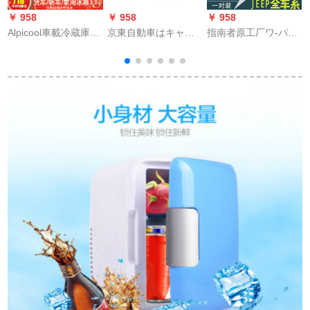
￥ 958
￥ 958
￥ 958
￥
Alpicool車載冷蔵庫冷
京東自動車はキャデ
指南者原工厂ワ-パ自
凍Off ni冷蔵庫12 v 24
ラックの16種類の
由客大切ノキキ自由
v車家兼用冷蔵庫圧缩
XTSの中でネットの
光侠客原装雨刷片07-
機冷凍庫22 right冷凍
標識の中でネットの
16項ガイド
可能自動車家兼用
盾の標識のATSL前の
【22+20】
+APP制御
中でネットの標識の
1
キャデラックの前で
車の標識の安いブラ
ンドの店の前で黒色
を表示します。