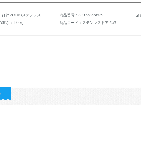
商品名称：好評VOLVOステンレスのハンドステッカーはxc 60 s 60 l s 60 v 40に適用されます。ドアの取っ手を改装して、安いブランドを飾ります。12-18項S 60/L
商品番号：39973866805
店
重さ：1.0 kg
商品コード：ステンレスドアの取っ手装飾ステッカー