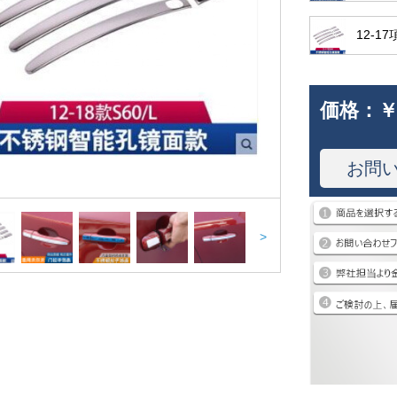
12-17
価格：
￥
お問
>