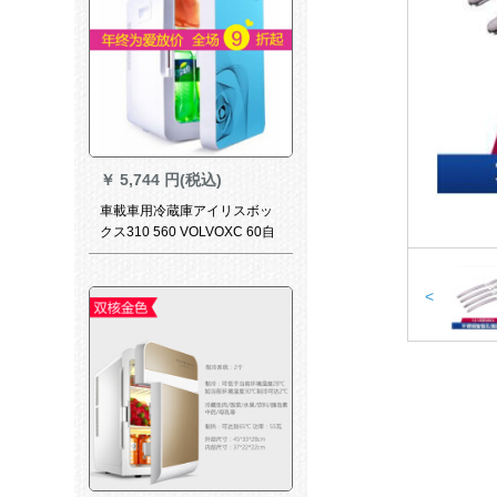
￥
5,744 円(税込)
車載車用冷蔵庫アイリスボッ
クス310 560 VOLVOXC 60自
動車冷蔵両用12小型ハウス冷
凍蔵保温電気製品20 L大容量
220 v+12車両用【青】
<