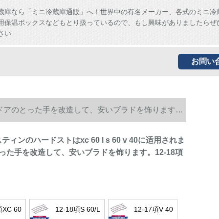
蔵庫なら「ミニ冷蔵庫通販」へ！世界中の有名メーカー、各式のミニ冷
用保温ボックスなどもとり扱っているので、もし興味がありましたらぜ
さい
お問い
されます。ドアのとった手を改造して、安いブラドを饰ります。
ティンのハードストはxc 60 l s 60 v 40に适用されま
った手を改造して、安いブラドを饰ります。12-18項
項XC 60
12-18項S 60/L
12-17項V 40