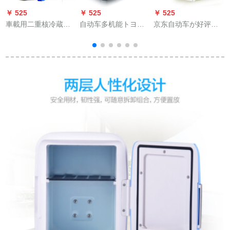
￥ 525
￥ 525
￥ 525
￥
車載用二重核冷蔵庫
自动车多机能トヨ
京东自动车が好评
S
15 L便利式冷熱兼用
タ・セルシオ车冷蔵
で、冷暖両用のエア
小型冷蔵庫ミニ家庭
库家庭用ミニ冷蔵库
コンヒホーム家庭用
用冷蔵保温箱ダブコ
冷暖房器具小型冷蔵
事务室の电気暖房屋
ア26.8*32.2*41.2 cm
库家庭用実用自动车
ファンヒータの安の
用品26リットファミ
ブレイン店は普通の
リー用车両用モデル
电気コードスです。
を兼用しています。