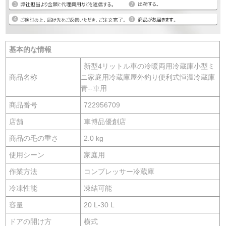
基本的な情報
新型4リットル車の冷暖両用冷蔵庫小型ミ
商品名称
ニ家庭用冷蔵庫屋外釣り便利式恒温冷蔵庫
青--車用
商品番号
722956709
店舗
車博品優創店
商品の毛の重さ
2.0 kg
使用シーン
家庭用
作業方法
コンプレッサー冷蔵庫
冷凍性能
凍結可能
容量
20 L-30 L
ドアの開け方
横式