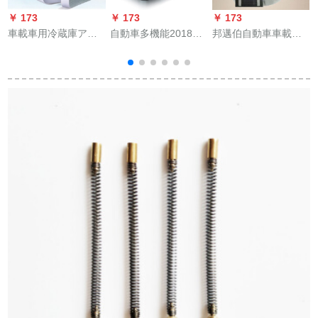
￥ 173
￥ 173
￥ 173
￥
車載車用冷蔵庫アイ
自動車多機能2018新
邦邁伯自動車車載冷
スボンド2用12小型ハ
型トヨタ・カムリIr沢
蔵庫7.5 L車家兼用ミ
ウス冷房蔵保温電気
車載冷蔵庫家兼用ミ
ニ便利冷凍母乳化粧
20 L大容量220 v+12
ニ冷蔵庫小型寮冷蔵
品冷蔵学生寮シゲル
車両用【宇宙銀】
箱実用自動車用品26
冷温箱青7.5 L 24 Vト
リットファミリーカ
ラク用
ー両用モデル