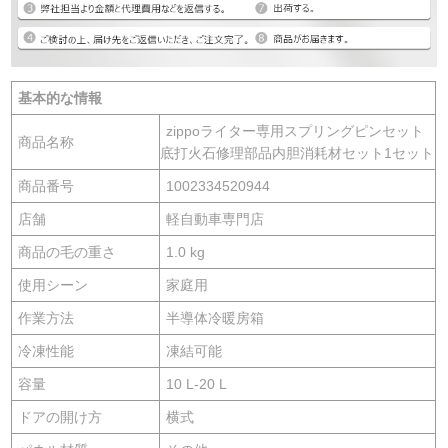
基本的な情報
zippoライター専用スプリングピンセット
商品名称
底打火石修理部品内胆消耗材セット1セット
商品番号
1002334520944
店舗
軽自動車専門店
商品の毛の重さ
1.0 kg
使用シーン
家庭用
作業方法
半導体冷暖房箱
冷凍性能
凍結可能
容量
10 L-20 L
ドアの開け方
横式