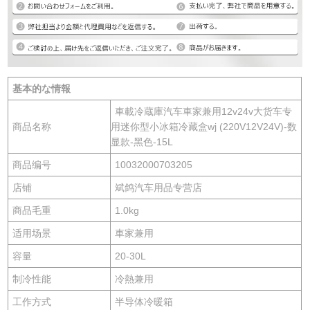
基本的な情報
車載冷蔵庫汽车車家兼用12v24v大货车专
商品名称
用迷你型小冰箱冷藏盒wj (220V12V24V)-数
显款-黑色-15L
商品编号
10032000703205
店铺
斌鸽汽车用品专营店
商品毛重
1.0kg
适用场景
車家兼用
容量
20-30L
制冷性能
冷熱兼用
工作方式
半导体冷暖箱