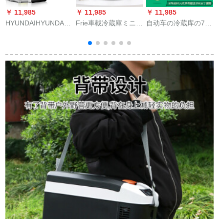
￥ 11,985
￥ 11,985
￥ 11,985
￥
HYUNDAIHYUNDAI 6
Frie車載冷蔵庫ミニ冷
自动车の冷蔵库の7.5
夢
L小型冷蔵庫ミニ寮の
蔵庫便利式車家兼用
Lタバをつける器の车
小型家庭用車載冷蔵
冷蔵庫4 L便利式一門
载の冷蔵の仓库の车
庫車家兼用冷暖器デ
冷暖房室小冷蔵学生
用家庭用のミニ冷蔵
ジタル制御モデル
寮旅行屋外冷暖房室4
の车载の冷暖箱の便
13.5 L黒銀（車用家
L青車用ミニ冷蔵庫
利な冷蔵库の自动车
1
庭用）
用+家庭用