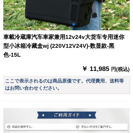
車載冷蔵庫汽车車家兼用12v24v大货车专用迷你
型小冰箱冷藏盒wj (220V12V24V)-数显款-黑
色-15L
￥ 11,985
円(税込)
ここで表示されるのは商品原価です。代理費用、送料等
はお問い合わせください。