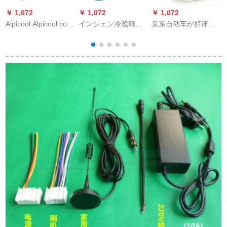
￥ 1,072
￥ 1,072
￥ 1,072
￥
Alpicool Alpicool cool
インシェン冷蔵箱便
京东自动车が好评
Conプロレーサー車
利イシュー弁当当箱
で、冷暖両用のエア
載冷蔵庫車家兼用25
外装保温ベーキング
コンヒホーム家庭用
L原装保護カバー断熱
アイスパンSサズ紺色
事务室の电気暖房屋
防除花画像色4
+4氷条
ファンヒータの安の
ブレイン店は普通の
电気コードスです。