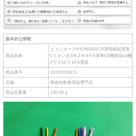
基本的な情報
ヒョンカースHYUNDAIIX 25新悦動起亜新
商品名称
ライオン走力K 3 K 4 K 5原車CD機尾線cd機
プラグ12 V 10 A電源
商品番号
20793319371
店舗
匯創自動車用品専門店
商品毛重量
100.00 g