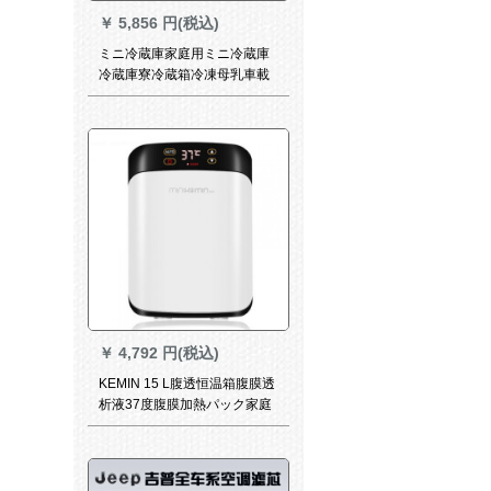
￥
5,856 円(税込)
ミニ冷蔵庫家庭用ミニ冷蔵庫
冷蔵庫寮冷蔵箱冷凍母乳車載
冷蔵庫SN 8910リルダンベル
冷凍庫青放肉三階
￥
4,792 円(税込)
KEMIN 15 L腹透恒温箱腹膜透
析液37度腹膜加熱パック家庭
用温度調節可能車載小冷蔵庫
腹膜透析液恒温箱腹膜加熱パ
ック家庭保温白28*32*37