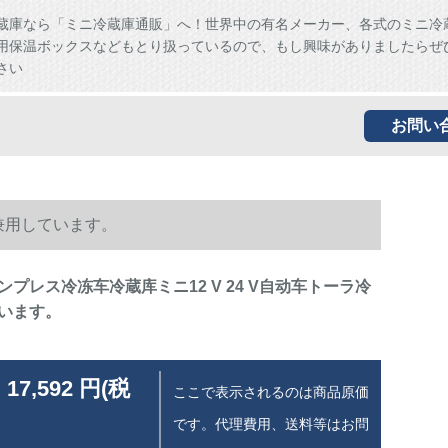
蔵庫なら「ミニ冷蔵庫通販」へ！世界中の有名メーカー、各式のミニ冷
用保温ボックスなどもとり扱っているので、もし興味がありましたらぜ
さい
お問い
を兼用しています。
プレス冷冻车冷蔵库ミニ12 V 24 V自动车トーラ冷
います。
 17,592 円(税
ここで表示されるのは商品原価
です。代理費用、送料等はお問