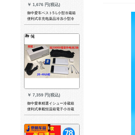
￥
1,676 円(税込)
御中爱车ベスト5 L小型冷蔵箱
便利式非充电薬品冷冻小型冷
蔵库の车内氷袋恒温保温カー
プ室外车26 L赤色（2つの青い
氷を10つ送る）
￥
7,359 円(税込)
御中愛車精選イシュー冷蔵箱
便利式車載恒温箱電子小冷蔵
庫家庭用医薬品アイリスボッ
クス自動車東高配（1つの内電
池に2つの外電池を追加）