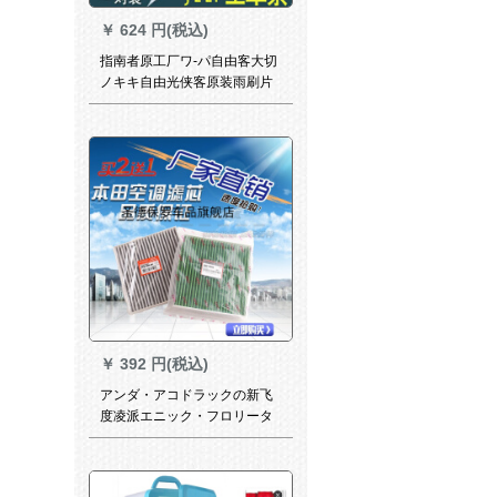
￥
624 円(税込)
指南者原工厂ワ-パ自由客大切
ノキキ自由光侠客原装雨刷片
07-16項ガイド【22+20】
￥
392 円(税込)
アンダ・アコドラックの新飞
度凌派エニック・フロリータ
が似合う。