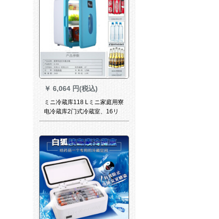
￥
6,064 円(税込)
ミニ冷蔵库118 Lミニ家庭用寮
电冷蔵库2门式冷蔵室、16リ
ットのミニで、肉を入れるこ
とができます。