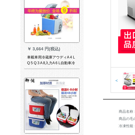
￥
3,664 円(税込)
車載車用冷蔵庫アウディA 4 L
Q 5 Q 3 A 8入力A 6 L自動車冷
蔵両庫用12小型家宿舎製冷凍
電気220 Vと12 V【自家用車
両用】7.5 L
<
商品の毛の
冷凍性能